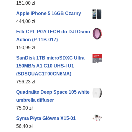
151,00
zł
Apple iPhone 5 16GB Czarny
444,00
zł
Filtr CPL PGYTECH do DJI Osmo
Action (P-11B-017)
150,99
zł
SanDisk 1TB microSDXC Ultra
150MB/s A1 C10 UHS-I U1
(SDSQUAC1T00GN6MA)
756,23
zł
Quadralite Deep Space 105 white
umbrella diffuser
75,00
zł
Syma Płyta Główna X15-01
56,40
zł