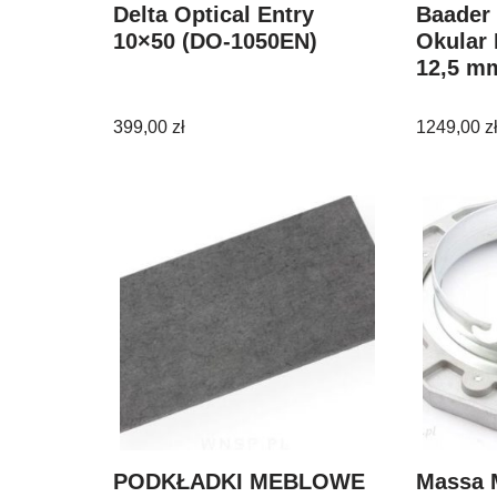
Delta Optical Entry
Baader 
10×50 (DO-1050EN)
Okular
12,5 mm
399,00
zł
1249,00
z
PODKŁADKI MEBLOWE
Massa 