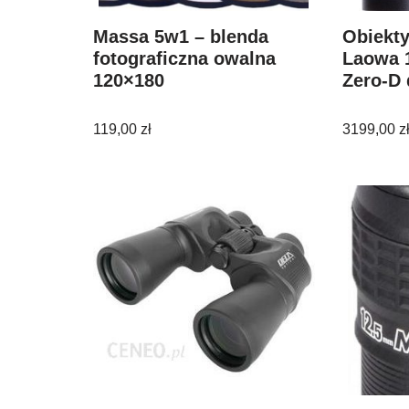
Massa 5w1 – blenda
Obiekt
fotograficzna owalna
Laowa 1
120×180
Zero-D
119,00
zł
3199,00
z