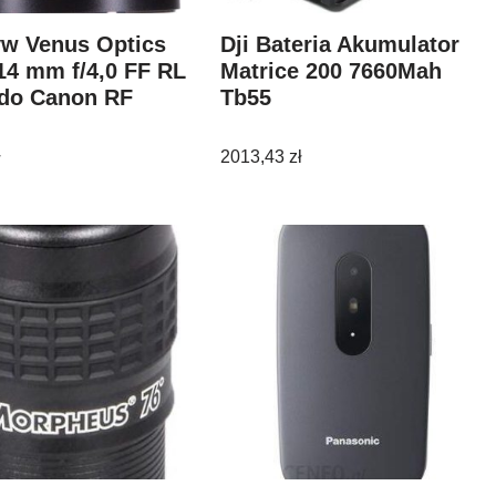
yw Venus Optics
Dji Bateria Akumulator
4 mm f/4,0 FF RL
Matrice 200 7660Mah
 do Canon RF
Tb55
ł
2013,43
zł