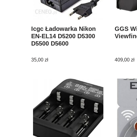
Icgc Ładowarka Nikon
GGS Wi
EN-EL14 D5200 D5300
Viewfin
D5500 D5600
35,00
zł
409,00
zł