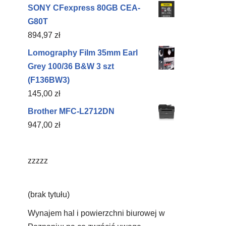
SONY CFexpress 80GB CEA-
G80T
894,97
zł
Lomography Film 35mm Earl
Grey 100/36 B&W 3 szt
(F136BW3)
145,00
zł
Brother MFC-L2712DN
947,00
zł
zzzzz
(brak tytułu)
Wynajem hal i powierzchni biurowej w