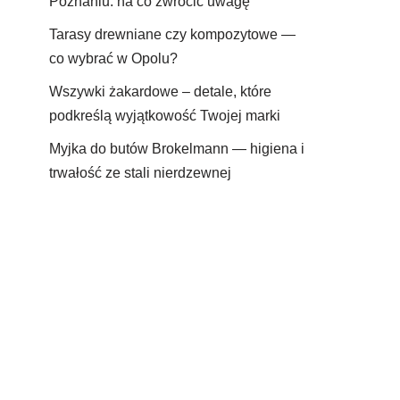
Poznaniu: na co zwrócić uwagę
Tarasy drewniane czy kompozytowe —
co wybrać w Opolu?
Wszywki żakardowe – detale, które
podkreślą wyjątkowość Twojej marki
Myjka do butów Brokelmann — higiena i
trwałość ze stali nierdzewnej