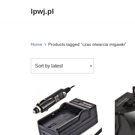
lpwj.pl
Przejdź
do
treści
Home
\
Products tagged “czas otwarcia migawki”