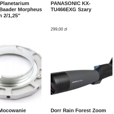
Planetarium
PANASONIC KX-
 Baader Morpheus
TU466EXG Szary
 2/1,25″
ł
299,00
zł
Mocowanie
Dorr Rain Forest Zoom