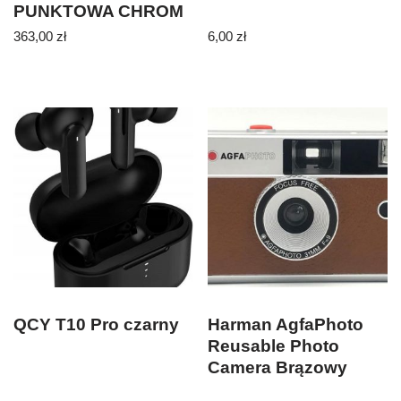
PUNKTOWA CHROM
4337-4-LED
363,00
zł
6,00
zł
43374LED
QCY T10 Pro czarny
Harman AgfaPhoto
Reusable Photo
Camera Brązowy