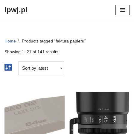
lpwj.pl
Przejdź
do
treści
Home
\
Products tagged “faktura papieru”
Showing 1–21 of 141 results