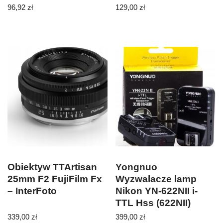
96,92
zł
129,00
zł
Obiektyw TTArtisan
Yongnuo
25mm F2 FujiFilm Fx
Wyzwalacze lamp
– InterFoto
Nikon YN-622NII i-
TTL Hss (622NII)
339,00
zł
399,00
zł