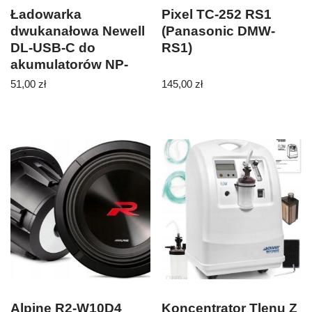
Ładowarka
Pixel TC-252 RS1
dwukanałowa Newell
(Panasonic DMW-
DL-USB-C do
RS1)
akumulatorów NP-
F550/770/970
51,00
zł
145,00
zł
Alpine R2-W10D4
Koncentrator Tlenu Z