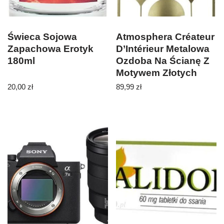
Świeca Sojowa
Atmosphera Créateur
Zapachowa Erotyk
D’Intérieur Metalowa
180ml
Ozdoba Na Ścianę Z
Motywem Złotych
Liści (B07Gzyn3P3)
20,00
zł
89,99
zł