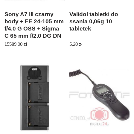
Sony A7 III czarny
Validol tabletki do
body + FE 24-105 mm
ssania 0,06g 10
f/4.0 G OSS + Sigma
tabletek
C 65 mm f/2.0 DG DN
15589,00
zł
5,20
zł