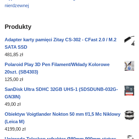
nierdzewnej
Produkty
Adapter karty pamięci Zitay CS-302 - CFast 2.0 / M.2
SATA SSD
481,85
zł
Polaroid Play 3D Pen Filament/Wkłady Kolorowe
20szt. (SB4303)
125,00
zł
SanDisk Ultra SDHC 32GB UHS-1 (SDSDUNB-032G-
GN3IN)
49,00
zł
Obiektyw Voigtlander Nokton 50 mm f/1,5 Mc Niklowy
(Leica M)
4199,00
zł
Uniprodo Teleskop refraktor Ø80mm 900mm statyw