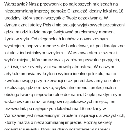
Warszawie? Nasz przewodnik po najlepszych miejscach na
niezapomnianą imprezę pomoże Ci znaleźć idealny lokal na 18
urodziny, który spełni wszystkie Twoje oczekiwania. W
dynamicznej stolicy Polski nie brakuje wyjątkowych przestrzeni,
gdzie młodzi ludzie mogą świętować przełomowy moment
życia w stylu. Od eleganckich klubów z nowoczesnym
wystrojem, poprzez modne sale bankietowe, aż po klimatyczne
lokale z industrialnym sznytem – Warszawa oferuje szeroki
wybór miejsc, które umożliwiają zarówno prywatne przyjęcia,
jak i większe eventy z niesamowitą atmosferą. W naszym
artykule omawiamy kryteria wyboru idealnego lokalu, na co
zwrócić uwagę przy rezerwacji oraz przedstawiamy unikalne
lokalizacje, gdzie muzyka, wykwintne menu i profesjonalna
obsługa tworzą niepowtarzalne doznania. Dzięki praktycznym
wskazówkom oraz rankingowi najciekawszych miejsc, ten
przewodnik po najlepszych lokalach na 18 urodziny w
Warszawie jest nieocenionym źródłem inspiracji dla wszystkich,
którzy marzą o niezapomnianej imprezie. Poznaj sekrety
organizacji eventu, który na długo pozostanie w pamięci