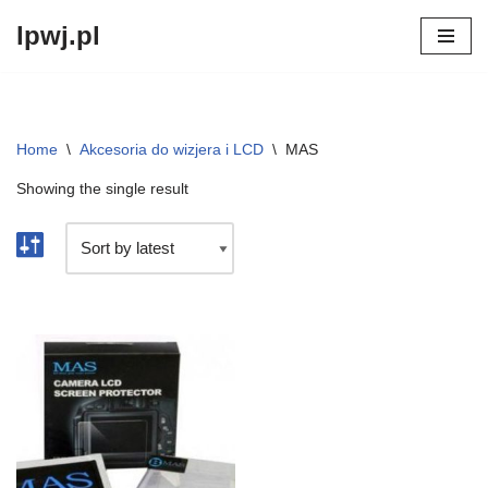
lpwj.pl
Przejdź
do
treści
Home
\
Akcesoria do wizjera i LCD
\
MAS
Showing the single result