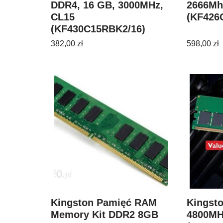
DDR4, 16 GB, 3000MHz,
2666Mh
CL15
(KF426
(KF430C15RBK2/16)
382,00
zł
598,00
zł
Kingston Pamięć RAM
Kingst
Memory Kit DDR2 8GB
4800MH