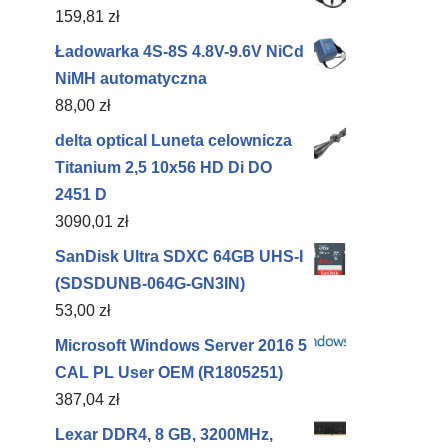
159,81
zł
Ładowarka 4S-8S 4.8V-9.6V NiCd
NiMH automatyczna
88,00
zł
delta optical Luneta celownicza
Titanium 2,5 10x56 HD Di DO
2451 D
3090,01
zł
SanDisk Ultra SDXC 64GB UHS-I
(SDSDUNB-064G-GN3IN)
53,00
zł
Microsoft Windows Server 2016 5
CAL PL User OEM (R1805251)
387,04
zł
Lexar DDR4, 8 GB, 3200MHz,