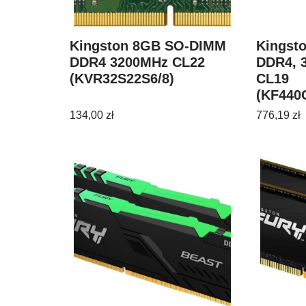
Kingston 8GB SO-DIMM
Kingst
DDR4 3200MHz CL22
DDR4, 
(KVR32S22S6/8)
CL19
(KF440
134,00
zł
776,19
zł