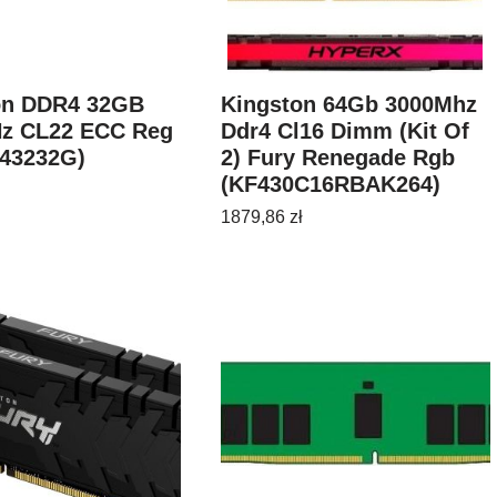
on DDR4 32GB
Kingston 64Gb 3000Mhz
z CL22 ECC Reg
Ddr4 Cl16 Dimm (Kit Of
43232G)
2) Fury Renegade Rgb
(KF430C16RBAK264)
1879,86
zł