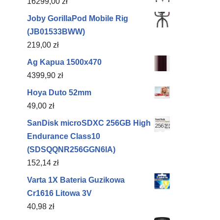
16299,00
zł
Joby GorillaPod Mobile Rig
(JB01533BWW)
219,00
zł
Ag Kapua 1500x470
4399,90
zł
Hoya Duto 52mm
49,00
zł
SanDisk microSDXC 256GB High
Endurance Class10
(SDSQQNR256GGN6IA)
152,14
zł
Varta 1X Bateria Guzikowa
Cr1616 Litowa 3V
40,98
zł