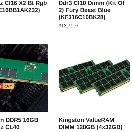
z Cl16 X2 Bt Rgb
Ddr3 Cl10 Dimm (Kit Of
C16BB1AK232)
2) Fury Beast Blue
(KF316C10BK28)
313,71
zł
on DDR5 16GB
Kingston ValueRAM
z CL40
DIMM 128GB (4x32GB)