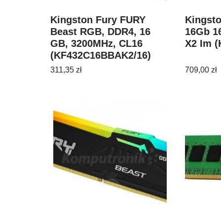
Kingston Fury FURY
Kingst
Beast RGB, DDR4, 16
16Gb 1
GB, 3200MHz, CL16
X2 Im 
(KF432C16BBAK2/16)
311,35
zł
709,00
zł