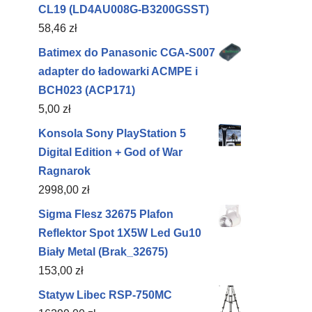
CL19 (LD4AU008G-B3200GSST)
58,46
zł
Batimex do Panasonic CGA-S007
adapter do ładowarki ACMPE i
BCH023 (ACP171)
5,00
zł
Konsola Sony PlayStation 5
Digital Edition + God of War
Ragnarok
2998,00
zł
Sigma Flesz 32675 Plafon
Reflektor Spot 1X5W Led Gu10
Biały Metal (Brak_32675)
153,00
zł
Statyw Libec RSP-750MC