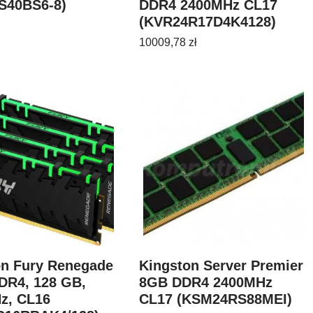
S40BS6-8)
DDR4 2400MHz CL17
(KVR24R17D4K4128)
10009,78
zł
on Fury Renegade
Kingston Server Premier
DR4, 128 GB,
8GB DDR4 2400MHz
z, CL16
CL17 (KSM24RS88MEI)