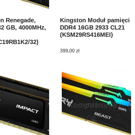
on Renegade,
Kingston Moduł pamięci
32 GB, 4000MHz,
DDR4 16GB 2933 CL21
(KSM29RS416MEI)
C19RB1K2/32)
399,00
zł