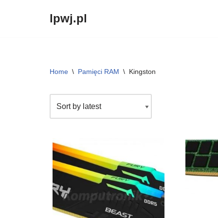
lpwj.pl
Przejdź
do
treści
Home
\
Pamięci RAM
\
Kingston