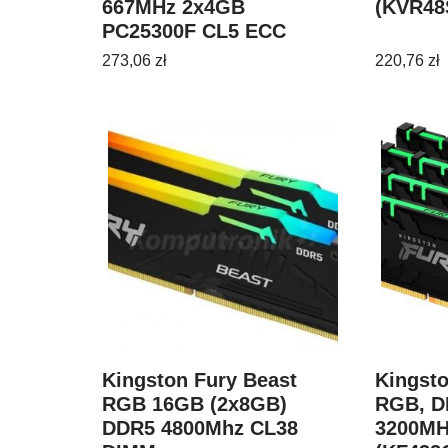
667MHz 2x4GB
(KVR48
PC25300F CL5 ECC
(KTM57808G)
273,06
zł
220,76
zł
Kingston Fury Beast
Kingst
RGB 16GB (2x8GB)
RGB, D
DDR5 4800Mhz CL38
3200MH