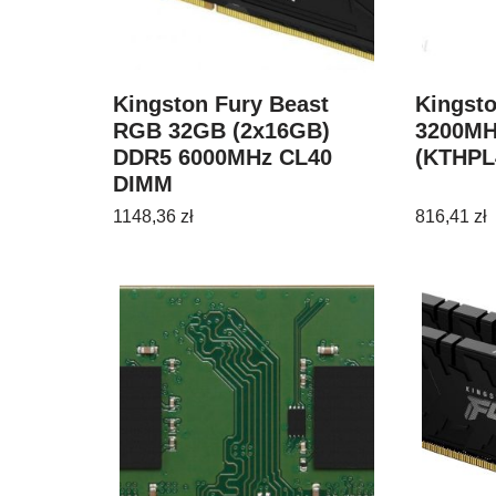
Kingston Fury Beast
Kingst
RGB 32GB (2x16GB)
3200MH
DDR5 6000MHz CL40
(KTHPL
DIMM
(KF560C40BBAK232)
1148,36
zł
816,41
zł