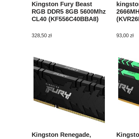
Kingston Fury Beast
kingst
RGB DDR5 8GB 5600Mhz
2666MH
CL40 (KF556C40BBA8)
(KVR26
328,50
zł
93,00
zł
Kingston Renegade,
Kingst