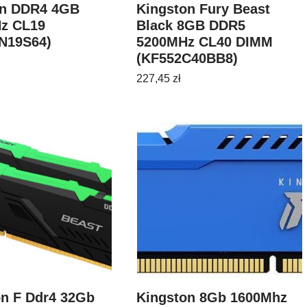
on DDR4 4GB
Kingston Fury Beast
z CL19
Black 8GB DDR5
N19S64)
5200MHz CL40 DIMM
(KF552C40BB8)
227,45
zł
on F Ddr4 32Gb
Kingston 8Gb 1600Mhz