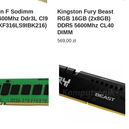
on F Sodimm
Kingston Fury Beast
600Mhz Ddr3L Cl9
RGB 16GB (2x8GB)
(KF316LS9IBK216)
DDR5 5600Mhz CL40
DIMM
(KF556C40BBAK216)
569,00
zł