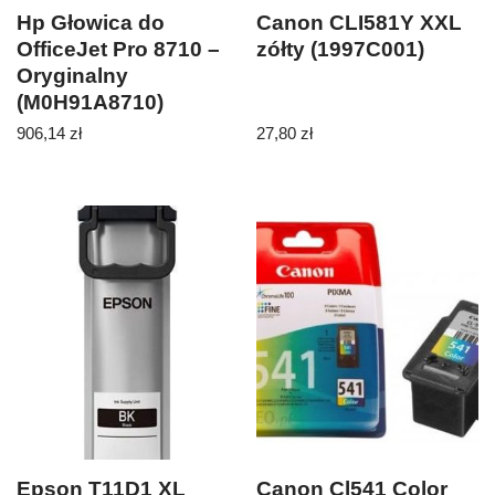
Hp Głowica do
Canon CLI581Y XXL
OfficeJet Pro 8710 –
zółty (1997C001)
Oryginalny
(M0H91A8710)
906,14
zł
27,80
zł
Epson T11D1 XL
Canon Cl541 Color