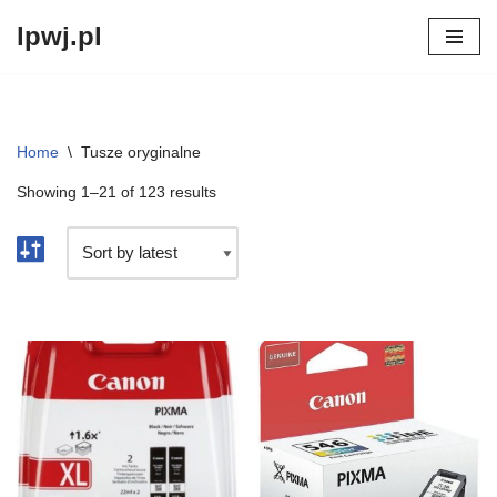
lpwj.pl
Przejdź
do
treści
Home
\
Tusze oryginalne
Showing 1–21 of 123 results