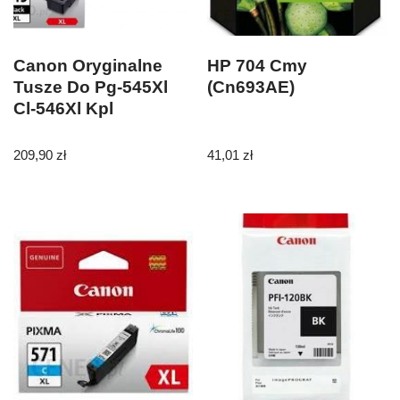
Canon Oryginalne
HP 704 Cmy
Tusze Do Pg-545Xl
(Cn693AE)
Cl-546Xl Kpl
209,90
zł
41,01
zł