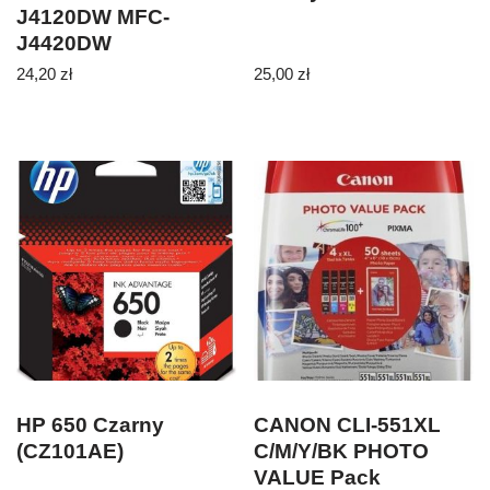
J4120DW MFC-
J4420DW
24,20
zł
25,00
zł
HP 650 Czarny
CANON CLI-551XL
(CZ101AE)
C/M/Y/BK PHOTO
VALUE Pack