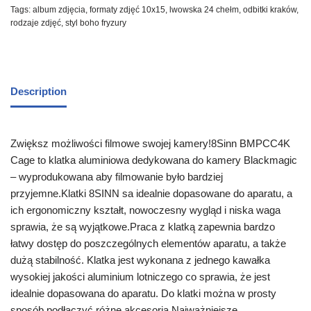
Tags:
album zdjęcia
,
formaty zdjęć 10x15
,
lwowska 24 chełm
,
odbitki kraków
,
rodzaje zdjęć
,
styl boho fryzury
Description
Zwiększ możliwości filmowe swojej kamery!8Sinn BMPCC4K
Cage to klatka aluminiowa dedykowana do kamery Blackmagic
– wyprodukowana aby filmowanie było bardziej
przyjemne.Klatki 8SINN sa idealnie dopasowane do aparatu, a
ich ergonomiczny kształt, nowoczesny wygląd i niska waga
sprawia, że są wyjątkowe.Praca z klatką zapewnia bardzo
łatwy dostęp do poszczególnych elementów aparatu, a także
dużą stabilność. Klatka jest wykonana z jednego kawałka
wysokiej jakości aluminium lotniczego co sprawia, że jest
idealnie dopasowana do aparatu. Do klatki można w prosty
sposób podłączyć różne akcesoria.Najważniejsze