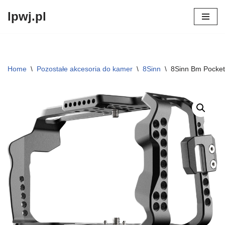
lpwj.pl
Przejdź
do
treści
Home
\
Pozostałe akcesoria do kamer
\
8Sinn
\
8Sinn Bm Pocke