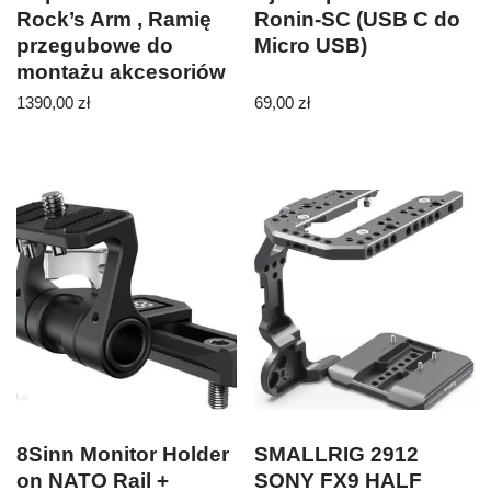
Rock’s Arm , Ramię
Ronin-SC (USB C do
przegubowe do
Micro USB)
montażu akcesoriów
udźwig 8kg
1390,00
zł
69,00
zł
8Sinn Monitor Holder
SMALLRIG 2912
on NATO Rail +
SONY FX9 HALF