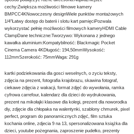
cechy:Zwiększa możliwości filmowe kamery
BMPCC4KNowoczesny designWiele punktów montażowych
1/4″Łatwy dostęp do baterii i slotu kart pamięciPozwala
wykorzystać pełnię możliwości filmowych kameryHDMI Cable
ClampDane techniczne:Tworzywo: Wykonana z jednego
kawałka aluminium:Kompatybilność: Blackmagic Pocket
Cinema Camera 4KDługość: 194,50mmWysokość:
112mmSzerokość: 75mmWaga: 291g
kartki podziekowania dla gosci weselnych, o zyciu teksty,
zdjęcia na prezent, fotografia krajobrazu, skawina fotograf,
ciekawe zdjęcia z wakacji, format zdjęć do wywołania, ramka
cyfrowa carrefour, kalendarz dla dzieci do wydrukowania,
prezent na mikołajki klasowe dla kolegi, prezent dla noworodka
diy, zdjęcie dla chłopaka na walentynki, szablony chmurek, pixel
perfect, program do panoramicznych zdjęć, film sztuka
kochania online, zdjecia 9 na 13, spersonalizowana książka dla
dzieci, youtube pożegnania, zaproszenie pudełko, prezenty