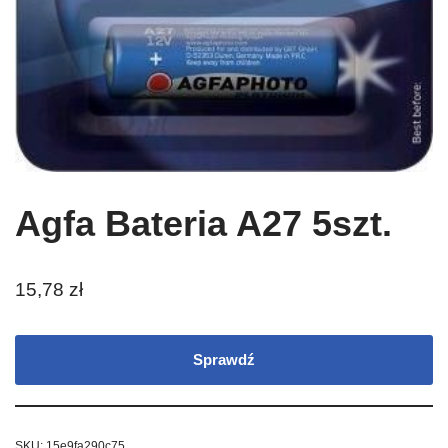
Agfa Bateria A27 5szt.
15,78
zł
Sprawdź
SKU:
15e9fa290c75