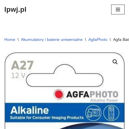
lpwj.pl
Przejdź
do
treści
Home
\
Akumulatory i baterie uniwersalne
\
AgfaPhoto
\
Agfa Bat