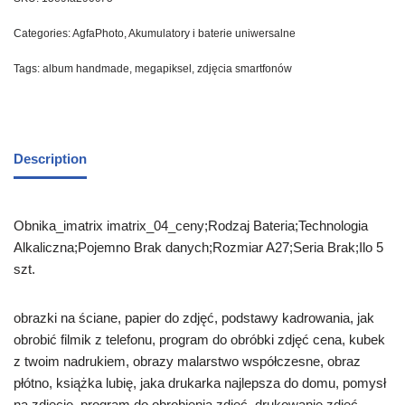
Categories:
AgfaPhoto
,
Akumulatory i baterie uniwersalne
Tags:
album handmade
,
megapiksel
,
zdjęcia smartfonów
Description
Obnika_imatrix imatrix_04_ceny;Rodzaj Bateria;Technologia
Alkaliczna;Pojemno Brak danych;Rozmiar A27;Seria Brak;Ilo 5
szt.
obrazki na ściane, papier do zdjęć, podstawy kadrowania, jak
obrobić filmik z telefonu, program do obróbki zdjęć cena, kubek
z twoim nadrukiem, obrazy malarstwo współczesne, obraz
płótno, książka lubię, jaka drukarka najlepsza do domu, pomysł
na zdjęcie, program do obrobienia zdjęć, drukowanie zdjęć