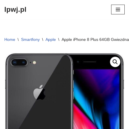
lpwj.pl
Przejdź
do
treści
Home
\
Smartfony
\
Apple
\
Apple iPhone 8 Plus 64GB Gwiezdna