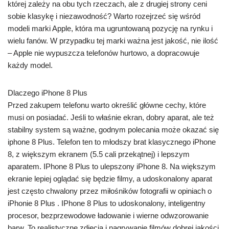
której zależy na obu tych rzeczach, ale z drugiej strony ceni
sobie klasykę i niezawodność? Warto rozejrzeć się wśród
modeli marki Apple, która ma ugruntowaną pozycję na rynku i
wielu fanów. W przypadku tej marki ważna jest jakość, nie ilość
– Apple nie wypuszcza telefonów hurtowo, a dopracowuje
każdy model.
Dlaczego iPhone 8 Plus
Przed zakupem telefonu warto określić główne cechy, które
musi on posiadać. Jeśli to właśnie ekran, dobry aparat, ale też
stabilny system są ważne, godnym polecania może okazać się
iphone 8 Plus. Telefon ten to młodszy brat klasycznego iPhone
8, z większym ekranem (5.5 cali przekątnej) i lepszym
aparatem. IPhone 8 Plus to ulepszony iPhone 8. Na większym
ekranie lepiej oglądać się będzie filmy, a udoskonalony aparat
jest często chwalony przez miłośników fotografii w opiniach o
iPhonie 8 Plus . IPhone 8 Plus to udoskonalony, inteligentny
procesor, bezprzewodowe ładowanie i wierne odwzorowanie
barw. To realistyczne zdjęcia i nagrywanie filmów dobrej jakości.