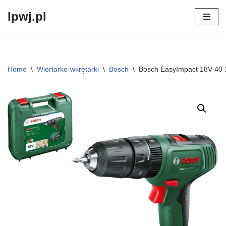
lpwj.pl
Przejdź
do
treści
Home
\
Wiertarko-wkrętarki
\
Bosch
\
Bosch EasyImpact 18V-40 