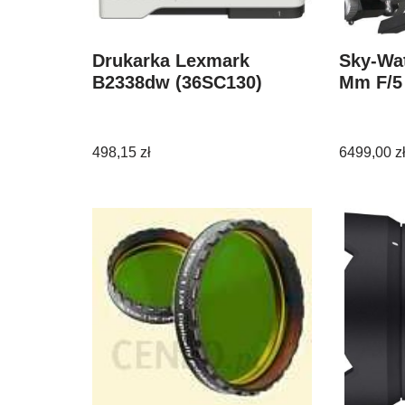
Drukarka Lexmark
Sky-Wat
B2338dw (36SC130)
Mm F/5
498,15
zł
6499,00
z