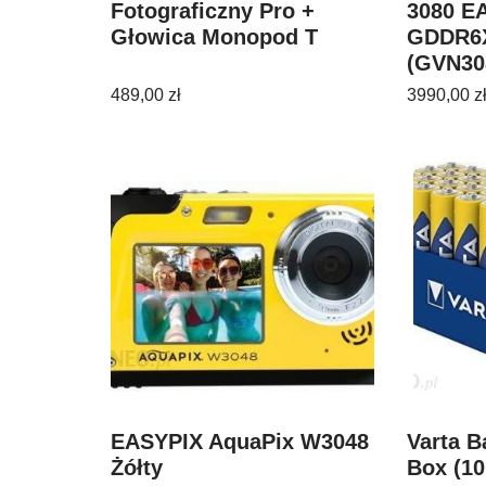
Fotograficzny Pro +
3080 E
Głowica Monopod T
GDDR6
(GVN3
489,00
zł
3990,00
z
EASYPIX AquaPix W3048
Varta B
Żółty
Box (10