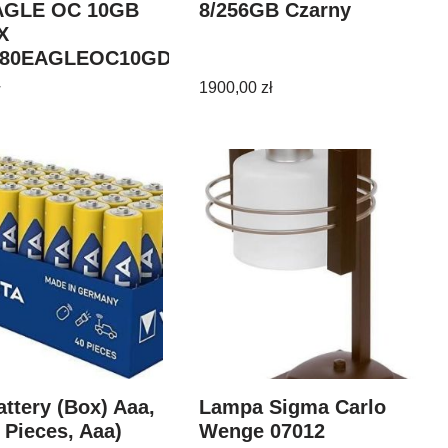
AGLE OC 10GB
8/256GB Czarny
X
080EAGLEOC10GD)
ł
1900,00
zł
attery (Box) Aaa,
Lampa Sigma Carlo
 Pieces, Aaa)
Wenge 07012