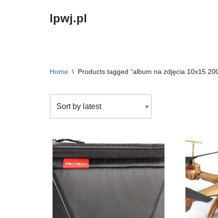
lpwj.pl
Przejdź
do
treści
Home
\
Products tagged “album na zdjęcia 10x15 200