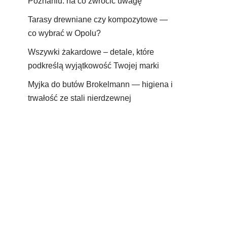
Poznaniu: na co zwrócić uwagę
Tarasy drewniane czy kompozytowe —
co wybrać w Opolu?
Wszywki żakardowe – detale, które
podkreślą wyjątkowość Twojej marki
Myjka do butów Brokelmann — higiena i
trwałość ze stali nierdzewnej