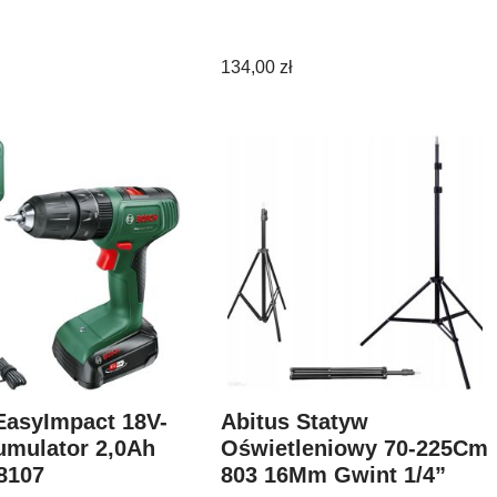
134,00
zł
EasyImpact 18V-
Abitus Statyw
umulator 2,0Ah
Oświetleniowy 70-225Cm
8107
803 16Mm Gwint 1/4”