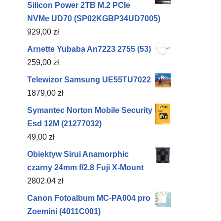
Silicon Power 2TB M.2 PCIe
NVMe UD70 (SP02KGBP34UD7005)
929,00
zł
Arnette Yubaba An7223 2755 (53)
259,00
zł
Telewizor Samsung UE55TU7022
1879,00
zł
Symantec Norton Mobile Security
Esd 12M (21277032)
49,00
zł
Obiektyw Sirui Anamorphic
czarny 24mm f/2.8 Fuji X-Mount
2802,04
zł
Canon Fotoalbum MC-PA004 pro
Zoemini (4011C001)