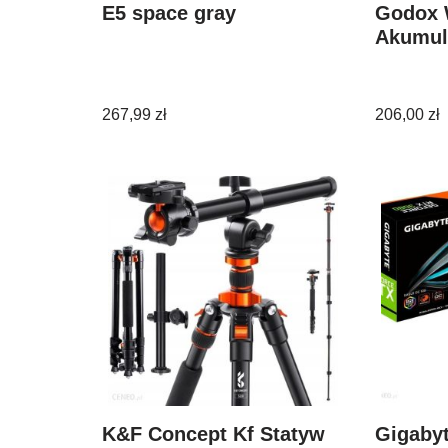
E5 space gray
Godox 
Akumul
267,99
zł
206,00
zł
K&F Concept Kf Statyw
Gigaby