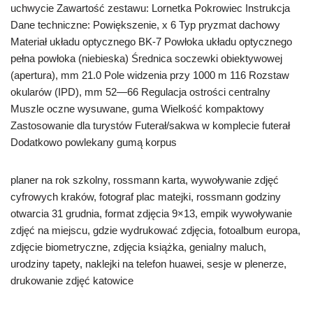
uchwycie Zawartość zestawu: Lornetka Pokrowiec Instrukcja
Dane techniczne: Powiększenie, x 6 Typ pryzmat dachowy
Materiał układu optycznego BK-7 Powłoka układu optycznego
pełna powłoka (niebieska) Średnica soczewki obiektywowej
(apertura), mm 21.0 Pole widzenia przy 1000 m 116 Rozstaw
okularów (IPD), mm 52—66 Regulacja ostrości centralny
Muszle oczne wysuwane, guma Wielkość kompaktowy
Zastosowanie dla turystów Futerał/sakwa w komplecie futerał
Dodatkowo powlekany gumą korpus
planer na rok szkolny, rossmann karta, wywoływanie zdjęć
cyfrowych kraków, fotograf plac matejki, rossmann godziny
otwarcia 31 grudnia, format zdjęcia 9×13, empik wywoływanie
zdjęć na miejscu, gdzie wydrukować zdjęcia, fotoalbum europa,
zdjęcie biometryczne, zdjęcia książka, genialny maluch,
urodziny tapety, naklejki na telefon huawei, sesje w plenerze,
drukowanie zdjęć katowice