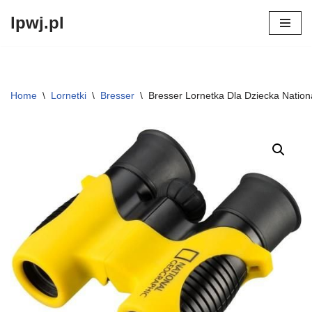
lpwj.pl
Przejdź
do
treści
Home
\
Lornetki
\
Bresser
\
Bresser Lornetka Dla Dziecka Natio