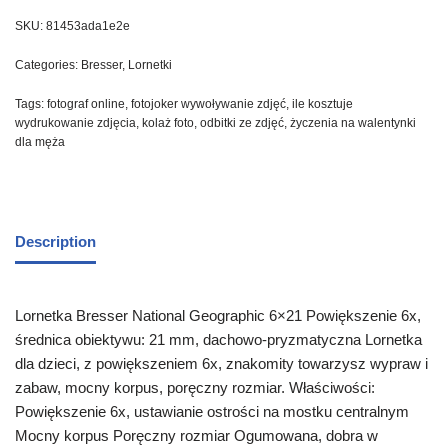
SKU:
81453ada1e2e
Categories:
Bresser
,
Lornetki
Tags:
fotograf online
,
fotojoker wywoływanie zdjęć
,
ile kosztuje
wydrukowanie zdjęcia
,
kolaż foto
,
odbitki ze zdjęć
,
życzenia na walentynki
dla męża
Description
Lornetka Bresser National Geographic 6×21 Powiększenie 6x,
średnica obiektywu: 21 mm, dachowo-pryzmatyczna Lornetka
dla dzieci, z powiększeniem 6x, znakomity towarzysz wypraw i
zabaw, mocny korpus, poręczny rozmiar. Właściwości:
Powiększenie 6x, ustawianie ostrości na mostku centralnym
Mocny korpus Poręczny rozmiar Ogumowana, dobra w