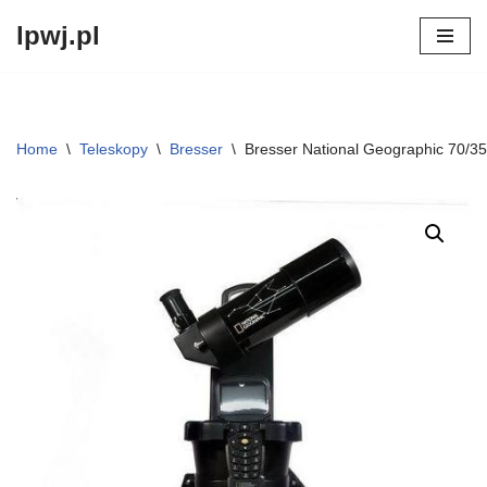
lpwj.pl
Przejdź
do
treści
Home
\
Teleskopy
\
Bresser
\
Bresser National Geographic 70/3