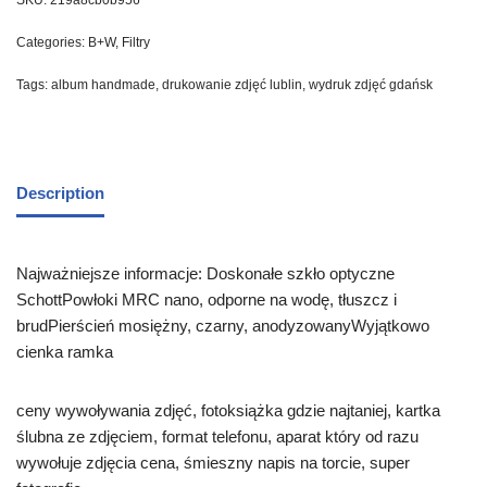
SKU:
219a8cb0b956
Categories:
B+W
,
Filtry
Tags:
album handmade
,
drukowanie zdjęć lublin
,
wydruk zdjęć gdańsk
Description
Najważniejsze informacje: Doskonałe szkło optyczne
SchottPowłoki MRC nano, odporne na wodę, tłuszcz i
brudPierścień mosiężny, czarny, anodyzowanyWyjątkowo
cienka ramka
ceny wywoływania zdjęć, fotoksiążka gdzie najtaniej, kartka
ślubna ze zdjęciem, format telefonu, aparat który od razu
wywołuje zdjęcia cena, śmieszny napis na torcie, super