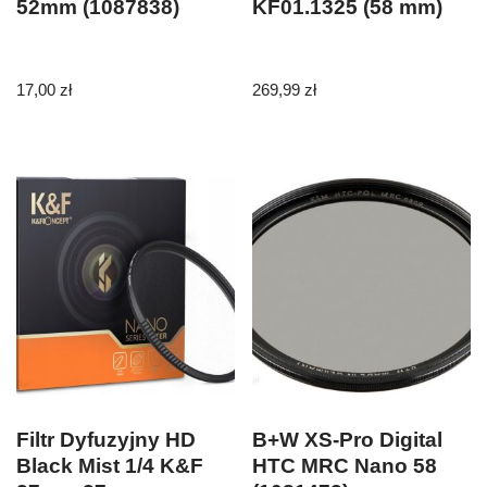
52mm (1087838)
KF01.1325 (58 mm)
17,00
zł
269,99
zł
Filtr Dyfuzyjny HD
B+W XS-Pro Digital
Black Mist 1/4 K&F
HTC MRC Nano 58