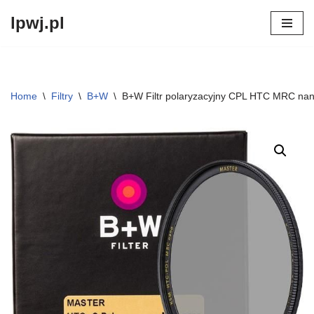
lpwj.pl
Przejdź
do
treści
Home
\
Filtry
\
B+W
\
B+W Filtr polaryzacyjny CPL HTC MRC 