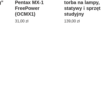
g”
Pentax MX-1
torba na lampy,
FreePower
statywy i sprzęt
(OCMX1)
studyjny
31,00
zł
139,00
zł