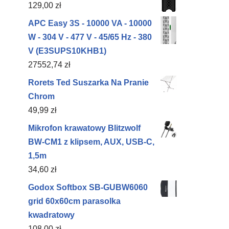
129,00
zł
APC Easy 3S - 10000 VA - 10000
W - 304 V - 477 V - 45/65 Hz - 380
V (E3SUPS10KHB1)
27552,74
zł
Rorets Ted Suszarka Na Pranie
Chrom
49,99
zł
Mikrofon krawatowy Blitzwolf
BW-CM1 z klipsem, AUX, USB-C,
1,5m
34,60
zł
Godox Softbox SB-GUBW6060
grid 60x60cm parasolka
kwadratowy
108,00
zł