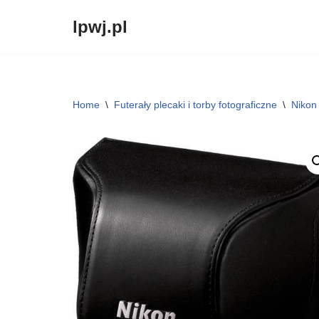
lpwj.pl
Przejdź
do
treści
Home
\
Futerały plecaki i torby fotograficzne
\
Nikon