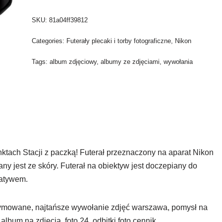
SKU:
81a04ff39812
Categories:
Futerały plecaki i torby fotograficzne
,
Nikon
Tags:
album zdjęciowy
,
albumy ze zdjęciami
,
wywołania
ach Stacji z paczką! Futerał przeznaczony na aparat Nikon
 jest ze skóry. Futerał na obiektyw jest doczepiany do
tatywem.
rymowane, najtańsze wywołanie zdjęć warszawa, pomysł na
lbum na zdjęcia, foto 24, odbitki foto cennik