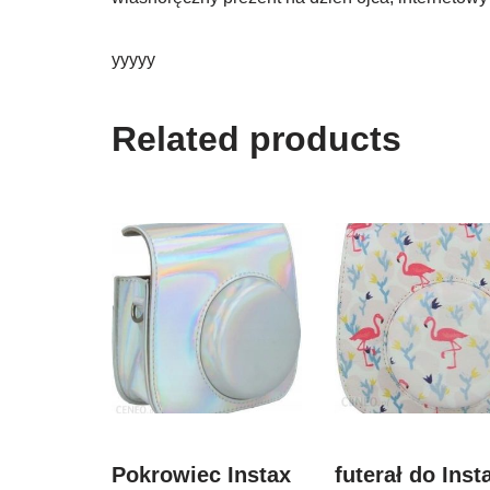
yyyyy
Related products
Pokrowiec Instax
futerał do Inst