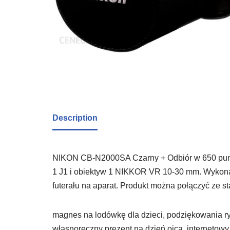
Description
NIKON CB-N2000SA Czarny + Odbiór w 650 punkt
1 J1 i obiektyw 1 NIKKOR VR 10-30 mm. Wykonany
futerału na aparat. Produkt można połączyć ze s
magnes na lodówkę dla dzieci, podziękowania 
własnoręczny prezent na dzień ojca, internetowy a