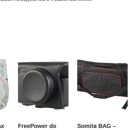
ax
FreePower do
Somita BAG –