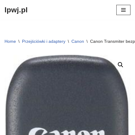
lpwj.pl
Przejdź
do
treści
Home
\
Przejściówki i adaptery
\
Canon
\
Canon Transmiter be