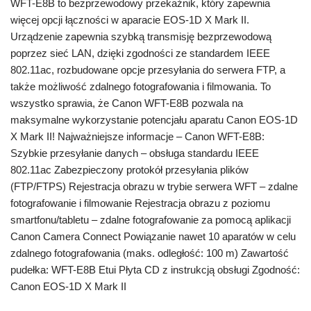
WFT-E8B to bezprzewodowy przekaźnik, który zapewnia
więcej opcji łączności w aparacie EOS-1D X Mark II.
Urządzenie zapewnia szybką transmisję bezprzewodową
poprzez sieć LAN, dzięki zgodności ze standardem IEEE
802.11ac, rozbudowane opcje przesyłania do serwera FTP, a
także możliwość zdalnego fotografowania i filmowania. To
wszystko sprawia, że Canon WFT-E8B pozwala na
maksymalne wykorzystanie potencjału aparatu Canon EOS-1D
X Mark II! Najważniejsze informacje – Canon WFT-E8B:
Szybkie przesyłanie danych – obsługa standardu IEEE
802.11ac Zabezpieczony protokół przesyłania plików
(FTP/FTPS) Rejestracja obrazu w trybie serwera WFT – zdalne
fotografowanie i filmowanie Rejestracja obrazu z poziomu
smartfonu/tabletu – zdalne fotografowanie za pomocą aplikacji
Canon Camera Connect Powiązanie nawet 10 aparatów w celu
zdalnego fotografowania (maks. odległość: 100 m) Zawartość
pudełka: WFT-E8B Etui Płyta CD z instrukcją obsługi Zgodność:
Canon EOS-1D X Mark II