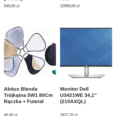
549,00
zł
10999,00
zł
Abitus Blenda
Monitor Dell
Trójkątna 5W1 80Cm
U3421WE 34,1″
Rączka + Futerał
(210AXQL)
45,00
zł
2627,33
zł