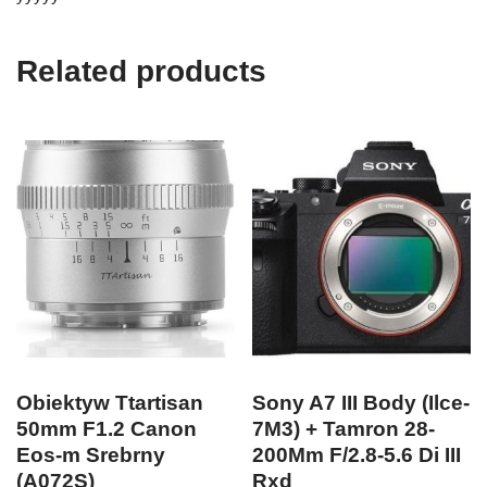
Related products
Obiektyw Ttartisan
Sony A7 III Body (Ilce-
50mm F1.2 Canon
7M3) + Tamron 28-
Eos-m Srebrny
200Mm F/2.8-5.6 Di III
(A072S)
Rxd