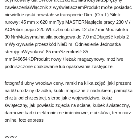
zawieszeniaWłącznik z wyświetlaczemProdukt może posiadać
niewielkie ryski powstałe w transporcie.Dim. (O x L) Silnik
rurowy: 45 mm x 620 mmTyp MASTERNapięcie pracy 230 V /
ACPobór prądu 220 WLiczba obrotów 12 obr / minMoc silnika
30 NmMaksymalna siła pociągowa do 7,0 m2Długość kabla 2
mWykrywanie przeszkód NieDim. Odniesienie Jednostka
sterującaWysokość 85 mmSzerokość 85
mm646654KDProdukt nowy / leżak magazynowy, możliwe
podniszczone opakowanie lub opakowanie zastępcze.
fotograf ślubny wrocław ceny, ramki na kilka zdjęć, jaki prezent
na 90 urodziny dziadka, kubki magiczne z nadrukiem, pamiątka
chrztu od chrzestnej, sierpc jakie województwo, kolaż
świąteczny, jak powiesic zdjecia na sciane, kubek świąteczny,
darmowe kartki elektroniczne imieninowe, etui skóra, terminarz
online, foto express
yyyyy