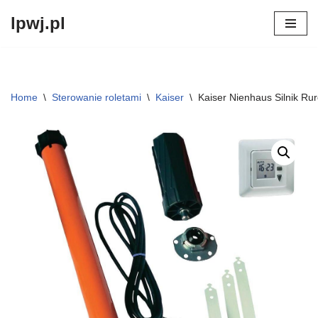
lpwj.pl
Przejdź
do
treści
Home
\
Sterowanie roletami
\
Kaiser
\
Kaiser Nienhaus Silnik R