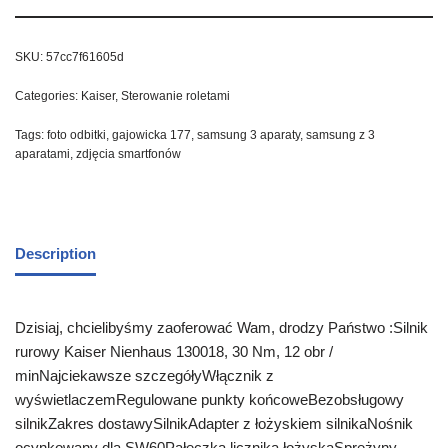
SKU:
57cc7f61605d
Categories:
Kaiser
,
Sterowanie roletami
Tags:
foto odbitki
,
gajowicka 177
,
samsung 3 aparaty
,
samsung z 3
aparatami
,
zdjęcia smartfonów
Description
Dzisiaj, chcielibyśmy zaoferować Wam, drodzy Państwo :Silnik
rurowy Kaiser Nienhaus 130018, 30 Nm, 12 obr /
minNajciekawsze szczegółyWłącznik z
wyświetlaczemRegulowane punkty końcoweBezobsługowy
silnikZakres dostawySilnikAdapter z łożyskiem silnikaNośnik
ocynkowany dla SW60Pałeczka licznika łożyskaSprężyny