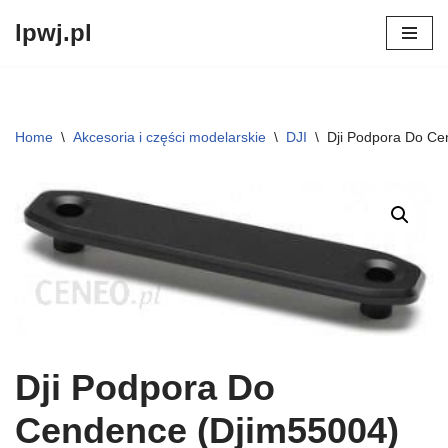
lpwj.pl
Przejdź
do
treści
Home
\
Akcesoria i części modelarskie
\
DJI
\
Dji Podpora Do Ce
Dji Podpora Do
Cendence (Djim55004)