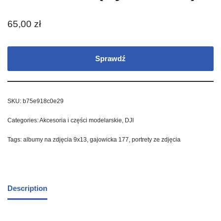
65,00
zł
Sprawdź
SKU:
b75e918c0e29
Categories:
Akcesoria i części modelarskie
,
DJI
Tags:
albumy na zdjęcia 9x13
,
gajowicka 177
,
portrety ze zdjęcia
Description