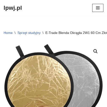
lpwj.pl
Przejdź
do
treści
Home
\
Sprzęt studyjny
\
E-Trade Blenda Okrągła 2W1 60 Cm Złot