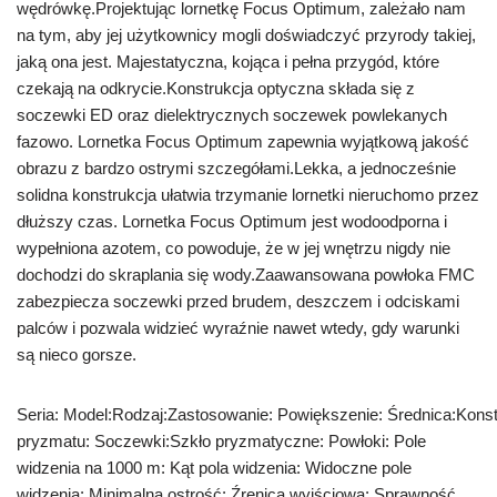
wędrówkę.Projektując lornetkę Focus Optimum, zależało nam
na tym, aby jej użytkownicy mogli doświadczyć przyrody takiej,
jaką ona jest. Majestatyczna, kojąca i pełna przygód, które
czekają na odkrycie.Konstrukcja optyczna składa się z
soczewki ED oraz dielektrycznych soczewek powlekanych
fazowo. Lornetka Focus Optimum zapewnia wyjątkową jakość
obrazu z bardzo ostrymi szczegółami.Lekka, a jednocześnie
solidna konstrukcja ułatwia trzymanie lornetki nieruchomo przez
dłuższy czas. Lornetka Focus Optimum jest wodoodporna i
wypełniona azotem, co powoduje, że w jej wnętrzu nigdy nie
dochodzi do skraplania się wody.Zaawansowana powłoka FMC
zabezpiecza soczewki przed brudem, deszczem i odciskami
palców i pozwala widzieć wyraźnie nawet wtedy, gdy warunki
są nieco gorsze.
Seria: Model:Rodzaj:Zastosowanie: Powiększenie: Średnica:Konst
pryzmatu: Soczewki:Szkło pryzmatyczne: Powłoki: Pole
widzenia na 1000 m: Kąt pola widzenia: Widoczne pole
widzenia: Minimalna ostrość: Źrenica wyjściowa: Sprawność