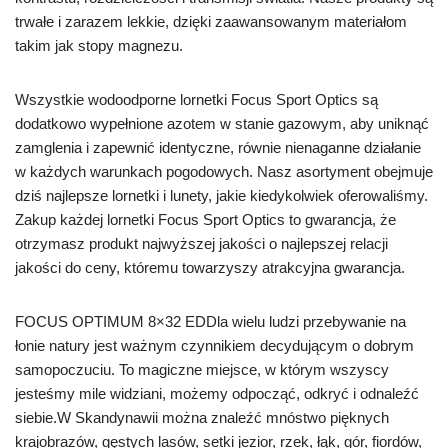
trwałe i zarazem lekkie, dzięki zaawansowanym materiałom
takim jak stopy magnezu.
Wszystkie wodoodporne lornetki Focus Sport Optics są
dodatkowo wypełnione azotem w stanie gazowym, aby uniknąć
zamglenia i zapewnić identyczne, równie nienaganne działanie
w każdych warunkach pogodowych. Nasz asortyment obejmuje
dziś najlepsze lornetki i lunety, jakie kiedykolwiek oferowaliśmy.
Zakup każdej lornetki Focus Sport Optics to gwarancja, że
otrzymasz produkt najwyższej jakości o najlepszej relacji
jakości do ceny, któremu towarzyszy atrakcyjna gwarancja.
FOCUS OPTIMUM 8×32 EDDla wielu ludzi przebywanie na
łonie natury jest ważnym czynnikiem decydującym o dobrym
samopoczuciu. To magiczne miejsce, w którym wszyscy
jesteśmy mile widziani, możemy odpocząć, odkryć i odnaleźć
siebie.W Skandynawii można znaleźć mnóstwo pięknych
krajobrazów, gęstych lasów, setki jezior, rzek, łąk, gór, fiordów,