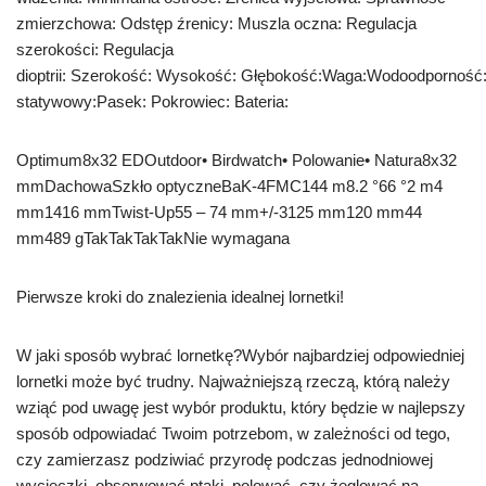
zmierzchowa: Odstęp źrenicy: Muszla oczna: Regulacja
szerokości: Regulacja
dioptrii: Szerokość: Wysokość: Głębokość:Waga:Wodoodporność:
statywowy:Pasek: Pokrowiec: Bateria:
Optimum8x32 EDOutdoor• Birdwatch• Polowanie• Natura8x32
mmDachowaSzkło optyczneBaK-4FMC144 m8.2 °66 °2 m4
mm1416 mmTwist-Up55 – 74 mm+/-3125 mm120 mm44
mm489 gTakTakTakTakNie wymagana
Pierwsze kroki do znalezienia idealnej lornetki!
W jaki sposób wybrać lornetkę?Wybór najbardziej odpowiedniej
lornetki może być trudny. Najważniejszą rzeczą, którą należy
wziąć pod uwagę jest wybór produktu, który będzie w najlepszy
sposób odpowiadać Twoim potrzebom, w zależności od tego,
czy zamierzasz podziwiać przyrodę podczas jednodniowej
wycieczki, obserwować ptaki, polować, czy żeglować na