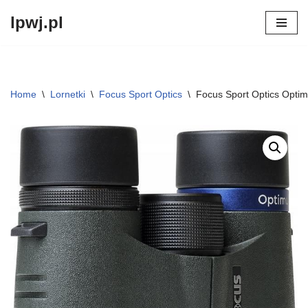
lpwj.pl
Przejdź
do
treści
Home
\
Lornetki
\
Focus Sport Optics
\
Focus Sport Optics Opt