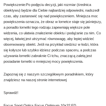
Powiększenie:Po podjęciu decyzji, jaki rozmiar (średnica
obiektywu) będzie dla Ciebie najbardziej odpowiedni, nadszedł
czas, aby zastanowić się nad powiększeniem. Mniejsza moc
powiększenia oznacza, że obraz w lornetce staje się jaśniejszy,
a ponadto lornetki tego rodzaju zapewniają większe pole
widzenia, co ułatwia znalezienie obiektu i podążanie za nim. Co
więcej, łatwiej jest utrzymać równowagę, aby lepiej widzieć
obserwowany obiekt. Jeśli na przykład siedzisz w łodzi, która
się kołysze lub szybko idziesz podczas spaceru, a podczas
używania lornetki zabraknie Ci tchu, znaczącą zaletą jest
posiadanie lornetki o mniejszej mocy powiększenia.
Zapoznaj się z naszym szczegółowym poradnikiem, który
znajdziesz na naszej stronie internetowej
Sprawdź!
Focus Sport Optics Focus Optimum 10×32 ED