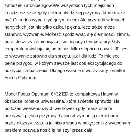
zatoczek i archipelagów.We wszystkich tych miejscach
znajdziesz szczegóły i elementy dzikiej przyrody, które może
być Ci trudno wypatrzyć gołym okiem.Ale przyroda w krajach
nordyckich jest nie tylko dzika i piękna, lecz także może
stanowić wyzwanie. Możesz spodziewać się ciemności, zimna,
burz, deszczy i zmieniającej się pogody i temperatury. Gdy
temperatury wahają się od minus kilku stopni do nawet -30, jest
to wyzwanie zarówno dla sprzętu, jak i dla ludzi.To miejsce
pełne przygód, w którym zawsze jest coś ekscytującego do
odkrycia i zobaczenia. Dlatego właśnie stworzyliśmy lornetkę
Focus Optimum.
Model Focus Optimum 8×32 ED to kompaktowa i łatwa w
obsłudze lornetka uniwersalna, która świetnie sprawdzi się
podczas weekendowych wędrówek i gdy masz ochotę
odkrywać piękno przyrody. Łatwo utrzymać ją nieruchomo
przez dłuższy czas, a jej niska waga w połączeniu z wygodnym
paskiem pozwala nosić ją na szyi przez całą