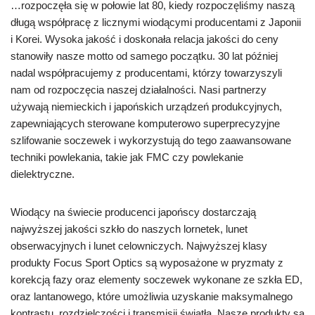
…rozpoczęła się w połowie lat 80, kiedy rozpoczęliśmy naszą
długą współpracę z licznymi wiodącymi producentami z Japonii
i Korei. Wysoka jakość i doskonała relacja jakości do ceny
stanowiły nasze motto od samego początku. 30 lat później
nadal współpracujemy z producentami, którzy towarzyszyli
nam od rozpoczęcia naszej działalności. Nasi partnerzy
używają niemieckich i japońskich urządzeń produkcyjnych,
zapewniających sterowane komputerowo superprecyzyjne
szlifowanie soczewek i wykorzystują do tego zaawansowane
techniki powlekania, takie jak FMC czy powlekanie
dielektryczne.
Wiodący na świecie producenci japońscy dostarczają
najwyższej jakości szkło do naszych lornetek, lunet
obserwacyjnych i lunet celowniczych. Najwyższej klasy
produkty Focus Sport Optics są wyposażone w pryzmaty z
korekcją fazy oraz elementy soczewek wykonane ze szkła ED,
oraz lantanowego, które umożliwia uzyskanie maksymalnego
kontrastu, rozdzielczości i transmisji światła. Nasze produkty są