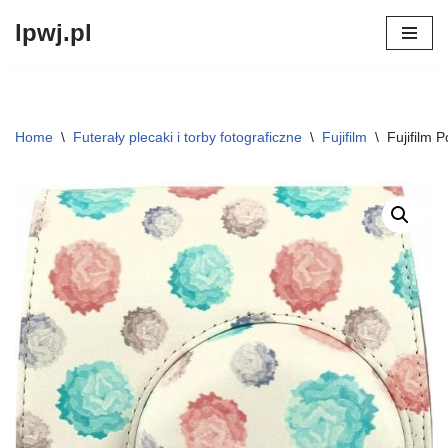
lpwj.pl
Przejdź
do
treści
Home
\
Futerały plecaki i torby fotograficzne
\
Fujifilm
\
Fujifilm 