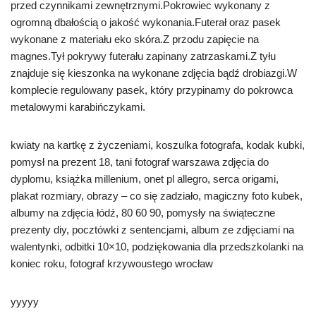
przed czynnikami zewnętrznymi.Pokrowiec wykonany z
ogromną dbałością o jakość wykonania.Futerał oraz pasek
wykonane z materiału eko skóra.Z przodu zapięcie na
magnes.Tył pokrywy futerału zapinany zatrzaskami.Z tyłu
znajduje się kieszonka na wykonane zdjęcia bądź drobiazgi.W
komplecie regulowany pasek, który przypinamy do pokrowca
metalowymi karabińczykami.
kwiaty na kartkę z życzeniami, koszulka fotografa, kodak kubki,
pomysł na prezent 18, tani fotograf warszawa zdjęcia do
dyplomu, książka millenium, onet pl allegro, serca origami,
plakat rozmiary, obrazy – co się zadziało, magiczny foto kubek,
albumy na zdjęcia łódź, 80 60 90, pomysły na świąteczne
prezenty diy, pocztówki z sentencjami, album ze zdjęciami na
walentynki, odbitki 10×10, podziękowania dla przedszkolanki na
koniec roku, fotograf krzywoustego wrocław
yyyyy