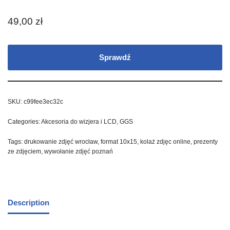
49,00
zł
Sprawdź
SKU:
c99fee3ec32c
Categories:
Akcesoria do wizjera i LCD
,
GGS
Tags:
drukowanie zdjęć wrocław
,
format 10x15
,
kolaż zdjęc online
,
prezenty
ze zdjęciem
,
wywołanie zdjęć poznań
Description