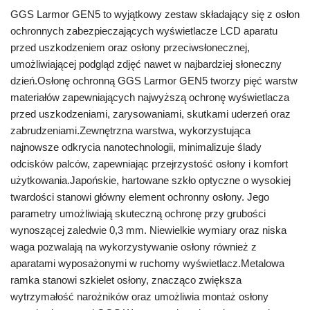
GGS Larmor GEN5 to wyjątkowy zestaw składający się z osłon
ochronnych zabezpieczających wyświetlacze LCD aparatu
przed uszkodzeniem oraz osłony przeciwsłonecznej,
umożliwiającej podgląd zdjęć nawet w najbardziej słoneczny
dzień.Osłonę ochronną GGS Larmor GEN5 tworzy pięć warstw
materiałów zapewniających najwyższą ochronę wyświetlacza
przed uszkodzeniami, zarysowaniami, skutkami uderzeń oraz
zabrudzeniami.Zewnętrzna warstwa, wykorzystująca
najnowsze odkrycia nanotechnologii, minimalizuje ślady
odcisków palców, zapewniając przejrzystość osłony i komfort
użytkowania.Japońskie, hartowane szkło optyczne o wysokiej
twardości stanowi główny element ochronny osłony. Jego
parametry umożliwiają skuteczną ochronę przy grubości
wynoszącej zaledwie 0,3 mm. Niewielkie wymiary oraz niska
waga pozwalają na wykorzystywanie osłony również z
aparatami wyposażonymi w ruchomy wyświetlacz.Metalowa
ramka stanowi szkielet osłony, znacząco zwiększa
wytrzymałość narożników oraz umożliwia montaż osłony