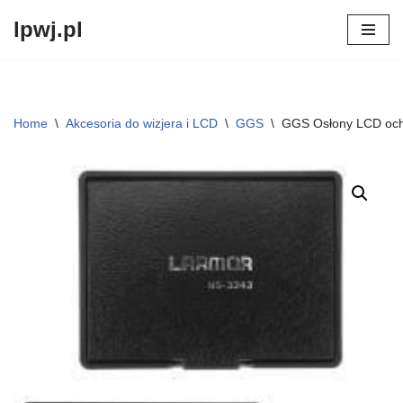
lpwj.pl
Przejdź
do
treści
Home
\
Akcesoria do wizjera i LCD
\
GGS
\
GGS Osłony LCD och