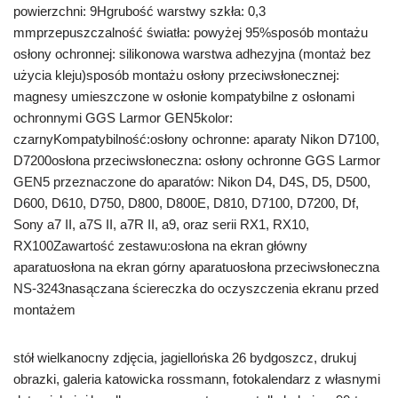
powierzchni: 9Hgrubość warstwy szkła: 0,3
mmprzepuszczalność światła: powyżej 95%sposób montażu
osłony ochronnej: silikonowa warstwa adhezyjna (montaż bez
użycia kleju)sposób montażu osłony przeciwsłonecznej:
magnesy umieszczone w osłonie kompatybilne z osłonami
ochronnymi GGS Larmor GEN5kolor:
czarnyKompatybilność:osłony ochronne: aparaty Nikon D7100,
D7200osłona przeciwsłoneczna: osłony ochronne GGS Larmor
GEN5 przeznaczone do aparatów: Nikon D4, D4S, D5, D500,
D600, D610, D750, D800, D800E, D810, D7100, D7200, Df,
Sony a7 II, a7S II, a7R II, a9, oraz serii RX1, RX10,
RX100Zawartość zestawu:osłona na ekran główny
aparatuosłona na ekran górny aparatuosłona przeciwsłoneczna
NS-3243nasączana ściereczka do oczyszczenia ekranu przed
montażem
stół wielkanocny zdjęcia, jagiellońska 26 bydgoszcz, drukuj
obrazki, galeria katowicka rossmann, fotokalendarz z własnymi