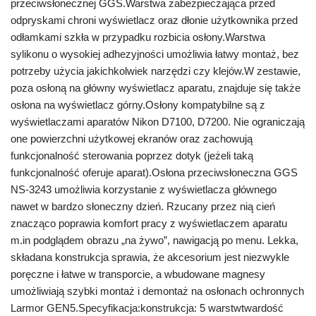
przeciwsłonecznej GGS.Warstwa zabezpieczająca przed
odpryskami chroni wyświetlacz oraz dłonie użytkownika przed
odłamkami szkła w przypadku rozbicia osłony.Warstwa
sylikonu o wysokiej adhezyjności umożliwia łatwy montaż, bez
potrzeby użycia jakichkolwiek narzędzi czy klejów.W zestawie,
poza osłoną na główny wyświetlacz aparatu, znajduje się także
osłona na wyświetlacz górny.Osłony kompatybilne są z
wyświetlaczami aparatów Nikon D7100, D7200. Nie ograniczają
one powierzchni użytkowej ekranów oraz zachowują
funkcjonalność sterowania poprzez dotyk (jeżeli taką
funkcjonalność oferuje aparat).Osłona przeciwsłoneczna GGS
NS-3243 umożliwia korzystanie z wyświetlacza głównego
nawet w bardzo słoneczny dzień. Rzucany przez nią cień
znacząco poprawia komfort pracy z wyświetlaczem aparatu
m.in podglądem obrazu „na żywo”, nawigacją po menu. Lekka,
składana konstrukcja sprawia, że akcesorium jest niezwykle
poręczne i łatwe w transporcie, a wbudowane magnesy
umożliwiają szybki montaż i demontaż na osłonach ochronnych
Larmor GEN5.Specyfikacja:konstrukcja: 5 warstwtwardość