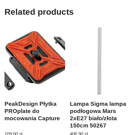
Related products
PeakDesign Płytka
Lampa Sigma lampa
PROplate do
podłogowa Mars
mocowania Capture
2xE27 biało/złota
150cm 50267
(SIGMA50267)
109,00
zł
406,90
zł