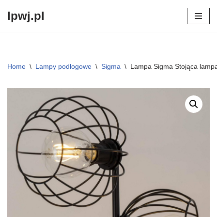
lpwj.pl
Przejdź
do
treści
Home
\
Lampy podłogowe
\
Sigma
\
Lampa Sigma Stojąca lampa