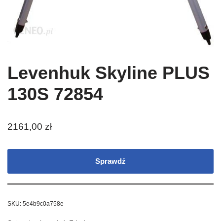
Levenhuk Skyline PLUS
130S 72854
2161,00
zł
Sprawdź
SKU:
5e4b9c0a758e