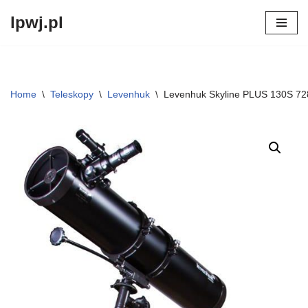
lpwj.pl
Przejdź
do
treści
Home
\
Teleskopy
\
Levenhuk
\
Levenhuk Skyline PLUS 130S 7