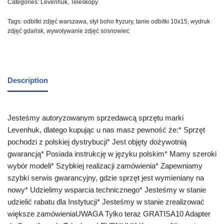
Categories:
Levenhuk
,
Teleskopy
Tags:
odbitki zdjęć warszawa
,
styl boho fryzury
,
tanie odbitki 10x15
,
wydruk
zdjęć gdańsk
,
wywoływanie zdjęć sosnowiec
Description
Jesteśmy autoryzowanym sprzedawcą sprzętu marki
Levenhuk, dlatego kupując u nas masz pewność że:* Sprzęt
pochodzi z polskiej dystrybucji* Jest objęty dożywotnią
gwarancją* Posiada instrukcję w języku polskim* Mamy szeroki
wybór modeli* Szybkiej realizacji zamówienia* Zapewniamy
szybki serwis gwarancyjny, gdzie sprzęt jest wymieniany na
nowy* Udzielimy wsparcia technicznego* Jesteśmy w stanie
udzielić rabatu dla Instytucji* Jesteśmy w stanie zrealizować
większe zamówieniaUWAGA Tylko teraz GRATISA10 Adapter