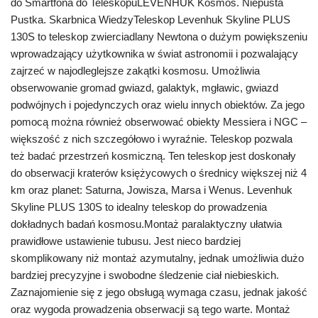
do Smartfona do TeleskopuLEVENHUK Kosmos. Niepusta
Pustka. Skarbnica WiedzyTeleskop Levenhuk Skyline PLUS
130S to teleskop zwierciadlany Newtona o dużym powiększeniu
wprowadzający użytkownika w świat astronomii i pozwalający
zajrzeć w najodleglejsze zakątki kosmosu. Umożliwia
obserwowanie gromad gwiazd, galaktyk, mgławic, gwiazd
podwójnych i pojedynczych oraz wielu innych obiektów. Za jego
pomocą można również obserwować obiekty Messiera i NGC –
większość z nich szczegółowo i wyraźnie. Teleskop pozwala
też badać przestrzeń kosmiczną. Ten teleskop jest doskonały
do obserwacji kraterów księżycowych o średnicy większej niż 4
km oraz planet: Saturna, Jowisza, Marsa i Wenus. Levenhuk
Skyline PLUS 130S to idealny teleskop do prowadzenia
dokładnych badań kosmosu.Montaż paralaktyczny ułatwia
prawidłowe ustawienie tubusu. Jest nieco bardziej
skomplikowany niż montaż azymutalny, jednak umożliwia dużo
bardziej precyzyjne i swobodne śledzenie ciał niebieskich.
Zaznajomienie się z jego obsługą wymaga czasu, jednak jakość
oraz wygoda prowadzenia obserwacji są tego warte. Montaż