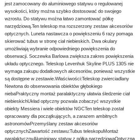
jest zamocowany do aluminiowego statywu o regulowanej
wysokości, który można szybko dostosować do swojego
wzrostu. Do statywu można łatwo zamontować półkę
narzędziową.Ten teleskop ma rozszerzony zestaw akcesoriów
optycznych. Luneta nastawcza o powiększeniu 6 razy pomaga
skierować tubus w stronę ciał niebieskich. Dwa okulary
umożliwiają wybranie odpowiedniego powiększenia do
obserwacji. Soczewka Barlowa zwiększa zakres powiększenia
układu optycznego. Teleskop Levenhuk Skyline PLUS 130S nie
wymaga zakupu dodatkowych akcesoriów, ponieważ wszystkie
są dostępne w zestawie.Właściwości:Teleskop zwierciadlany
Newtona do obserwowania obiektów głębokiego
niebaPraktyczny montaż paralaktyczny ułatwia śledzenie ciał
niebieskichUkład optyczny pozwala zobaczyć wszystkie
obiekty Messiera i wiele obiektów NGCTen teleskop został
opracowany dla początkujących, a zarazem ambitnych
astronomówPrzemyślany zestaw akcesoriów
optycznychZawartość zestawu:Tubus teleskopuMontaż
paralaktycznyAluminiowy statyw z półką narzędziowąOptyczna