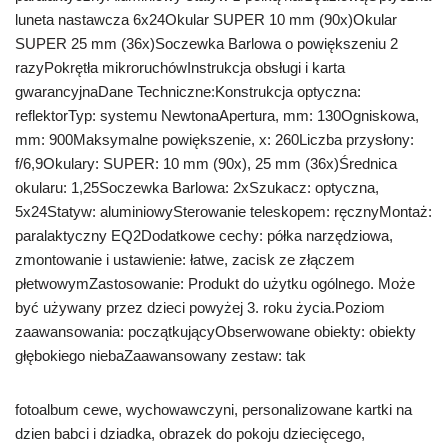
luneta nastawcza 6x24Okular SUPER 10 mm (90x)Okular
SUPER 25 mm (36x)Soczewka Barlowa o powiększeniu 2
razyPokrętła mikroruchówInstrukcja obsługi i karta
gwarancyjnaDane Techniczne:Konstrukcja optyczna:
reflektorTyp: systemu NewtonaApertura, mm: 130Ogniskowa,
mm: 900Maksymalne powiększenie, x: 260Liczba przysłony:
f/6,9Okulary: SUPER: 10 mm (90x), 25 mm (36x)Średnica
okularu: 1,25Soczewka Barlowa: 2xSzukacz: optyczna,
5x24Statyw: aluminiowySterowanie teleskopem: ręcznyMontaż:
paralaktyczny EQ2Dodatkowe cechy: półka narzędziowa,
zmontowanie i ustawienie: łatwe, zacisk ze złączem
płetwowymZastosowanie: Produkt do użytku ogólnego. Może
być używany przez dzieci powyżej 3. roku życia.Poziom
zaawansowania: początkującyObserwowane obiekty: obiekty
głębokiego niebaZaawansowany zestaw: tak
fotoalbum cewe, wychowawczyni, personalizowane kartki na
dzien babci i dziadka, obrazek do pokoju dziecięcego,