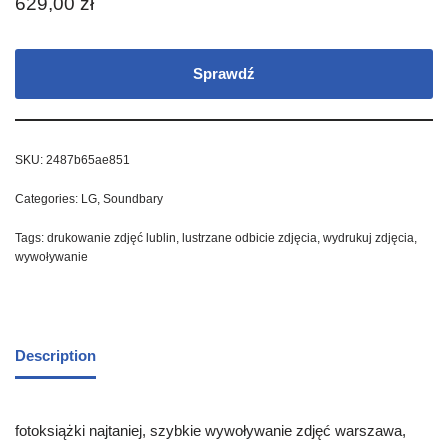
629,00
zł
Sprawdź
SKU:
2487b65ae851
Categories:
LG
,
Soundbary
Tags:
drukowanie zdjęć lublin
,
lustrzane odbicie zdjęcia
,
wydrukuj zdjęcia
,
wywoływanie
Description
fotoksiążki najtaniej, szybkie wywoływanie zdjęć warszawa,