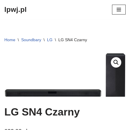
lpwj.pl
Przejdź
do
treści
Home
\
Soundbary
\
LG
\
LG SN4 Czarny
LG SN4 Czarny