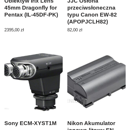
Obiektyw Irix Lens
JJC Osłona
45mm Dragonfly for
przeciwsłoneczna
Pentax (IL-45DF-PK)
typu Canon EW-82
(APOPJCLH82)
2395,00
zł
82,00
zł
Sony ECM-XYST1M
Nikon Akumulator