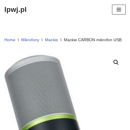
lpwj.pl
Przejdź
do
treści
Home
\
Mikrofony
\
Mackie
\
Mackie CARBON mikrofon USB