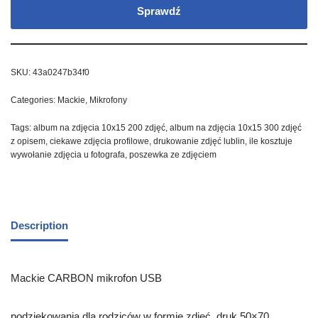
Sprawdź
SKU:
43a0247b34f0
Categories:
Mackie
,
Mikrofony
Tags:
album na zdjęcia 10x15 200 zdjęć
,
album na zdjęcia 10x15 300 zdjęć
z opisem
,
ciekawe zdjęcia profilowe
,
drukowanie zdjęć lublin
,
ile kosztuje
wywołanie zdjęcia u fotografa
,
poszewka ze zdjęciem
Description
Mackie CARBON mikrofon USB
podziękowania dla rodziców w formie zdjęć, druk 50×70,