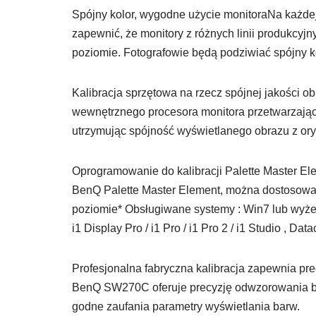
Spójny kolor, wygodne użycie monitoraNa każdej 
zapewnić, że monitory z różnych linii produkcy
poziomie. Fotografowie będą podziwiać spójny k
Kalibracja sprzętowa na rzecz spójnej jakości 
wewnętrznego procesora monitora przetwarzając
utrzymując spójność wyświetlanego obrazu z oryg
Oprogramowanie do kalibracji Palette Master El
BenQ Palette Master Element, można dostosować
poziomie* Obsługiwane systemy : Win7 lub wyżej,
i1 Display Pro / i1 Pro / i1 Pro 2 / i1 Studio , D
Profesjonalna fabryczna kalibracja zapewnia pr
BenQ SW270C oferuje precyzję odwzorowania ba
godne zaufania parametry wyświetlania barw.