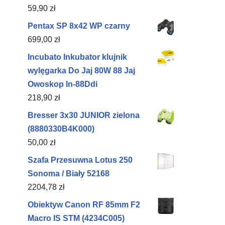
59,90
zł
Pentax SP 8x42 WP czarny
699,00
zł
Incubato Inkubator klujnik
wylęgarka Do Jaj 80W 88 Jaj
Owoskop In-88Ddi
218,90
zł
Bresser 3x30 JUNIOR zielona
(8880330B4K000)
50,00
zł
Szafa Przesuwna Lotus 250
Sonoma / Biały 52168
2204,78
zł
Obiektyw Canon RF 85mm F2
Macro IS STM (4234C005)