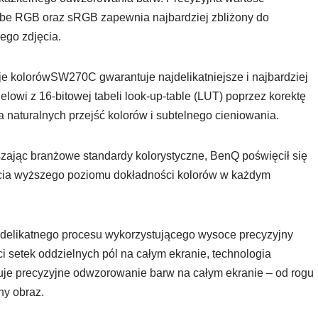
obe RGB oraz sRGB zapewnia najbardziej zbliżony do
ego zdjęcia.
je kolorówSW270C gwarantuje najdelikatniejsze i najbardziej
lowi z 16-bitowej tabeli look-up-table (LUT) poprzez korektę
 naturalnych przejść kolorów i subtelnego cieniowania.
ając branżowe standardy kolorystyczne, BenQ poświęcił się
nięcia wyższego poziomu dokładności kolorów w każdym
 delikatnego procesu wykorzystującego wysoce precyzyjny
i setek oddzielnych pól na całym ekranie, technologia
uje precyzyjne odwzorowanie barw na całym ekranie – od rogu
ny obraz.