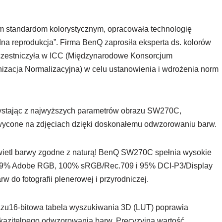
 standardom kolorystycznym, opracowała technologię
a reprodukcja”. Firma BenQ zaprosiła eksperta ds. kolorów
uczestniczyła w ICC (Międzynarodowe Konsorcjum
izacja Normalizacyjna) w celu ustanowienia i wdrożenia norm
zystając z najwyższych parametrów obrazu SW270C,
wycone na zdjęciach dzięki doskonałemu odwzorowaniu barw.
etl barwy zgodne z naturą! BenQ SW270C spełnia wysokie
 99% Adobe RGB, 100% sRGB/Rec.709 i 95% DCI-P3/Display
rw do fotografii plenerowej i przyrodniczej.
azu16-bitowa tabela wyszukiwania 3D (LUT) poprawia
kazitelnego odwzorowania barw. Precyzyjna wartość