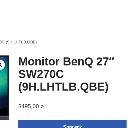
70C (9H.LHTLB.QBE)
Monitor BenQ 27″
SW270C
(9H.LHTLB.QBE)
3495,00
zł
Sprawdź