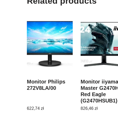
Related products
Monitor Philips
Monitor iiyama
272V8LA/00
Master G2470
Red Eagle
(G2470HSUB1)
622,74
zł
826,46
zł