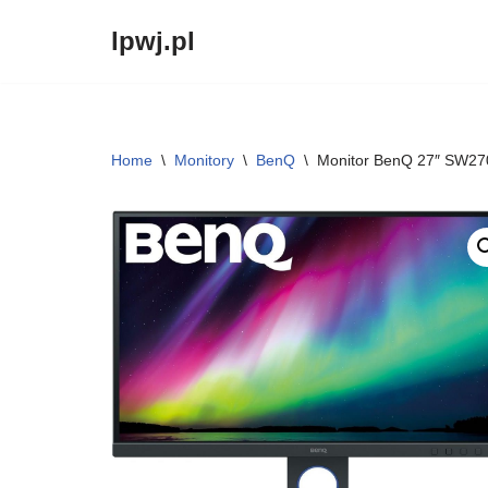
lpwj.pl
Przejdź
do
treści
Home
\
Monitory
\
BenQ
\
Monitor BenQ 27″ SW2