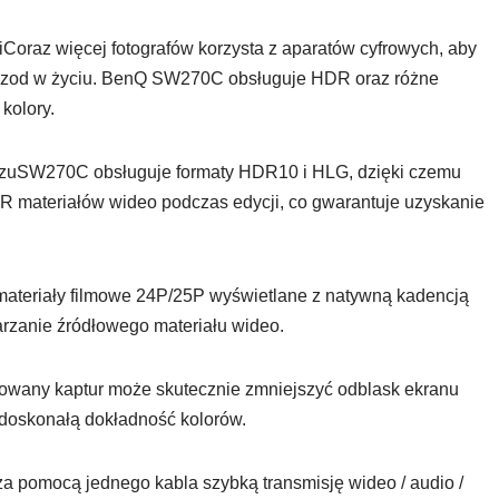
oraz więcej fotografów korzysta z aparatów cyfrowych, aby
pizod w życiu. BenQ SW270C obsługuje HDR oraz różne
kolory.
zuSW270C obsługuje formaty HDR10 i HLG, dzięki czemu
R materiałów wideo podczas edycji, co gwarantuje uzyskanie
teriały filmowe 24P/25P wyświetlane z natywną kadencją
arzanie źródłowego materiału wideo.
owany kaptur może skutecznie zmniejszyć odblask ekranu
 doskonałą dokładność kolorów.
 pomocą jednego kabla szybką transmisję wideo / audio /