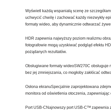
Wyświetl każdą wspaniałą scenę ze szczegółamiC
uchwycić chwilę i zachować każdy niezwykły e
formaty wideo, aby dynamicznie odtwarzać żywe 
HDR zapewnia najwyższy poziom realizmu obra
fotografowie mogą uzyskiwać podgląd efektu HD
pożądanych rezultatów.
Obsługiwane formaty wideoSW270C obsługuje ma
bez jej zmniejszania, co mogłoby zakłócać odtw
Osłona ekranuSpecjalnie zaprojektowana zdejm
monitora od oświetlenia otoczenia, zapewniając
Port USB-CNajnowszy port USB-Cᵀᴹ zapewnia za