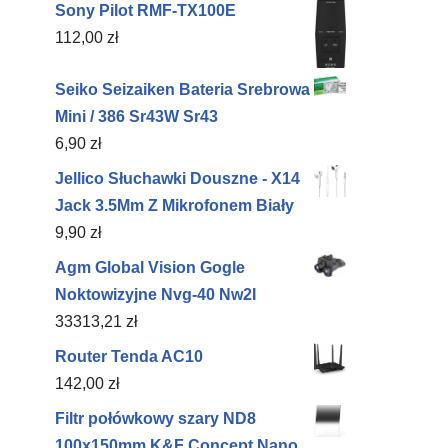
Sony Pilot RMF-TX100E
112,00
zł
Seiko Seizaiken Bateria Srebrowa
Mini / 386 Sr43W Sr43
6,90
zł
Jellico Słuchawki Douszne - X14
Jack 3.5Mm Z Mikrofonem Biały
9,90
zł
Agm Global Vision Gogle
Noktowizyjne Nvg-40 Nw2I
33313,21
zł
Router Tenda AC10
142,00
zł
Filtr połówkowy szary ND8
100x150mm K&F Concept Nano