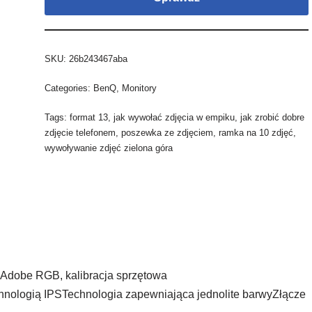
SKU:
26b243467aba
Categories:
BenQ
,
Monitory
Tags:
format 13
,
jak wywołać zdjęcia w empiku
,
jak zrobić dobre
zdjęcie telefonem
,
poszewka ze zdjęciem
,
ramka na 10 zdjęć
,
wywoływanie zdjęć zielona góra
,Adobe RGB, kalibracja sprzętowa
hnologią IPSTechnologia zapewniająca jednolite barwyZłącze