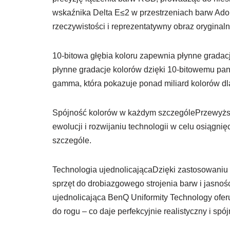
wskaźnika Delta E≤2 w przestrzeniach barw Ad
rzeczywistości i reprezentatywny obraz oryginaln
10-bitowa głębia koloru zapewnia płynne gradac
płynne gradacje kolorów dzięki 10-bitowemu pane
gamma, która pokazuje ponad miliard kolorów dla
Spójność kolorów w każdym szczególePrzewyższ
ewolucji i rozwijaniu technologii w celu osiąg
szczególe.
Technologia ujednolicającaDzięki zastosowaniu
sprzęt do drobiazgowego strojenia barw i jasnośc
ujednolicająca BenQ Uniformity Technology ofer
do rogu – co daje perfekcyjnie realistyczny i spój