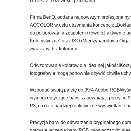
USB-C z możliwością zasilania
Firma BenQ, oddana najnowszym profesjonalnym
AQCOLOR w celu utrzymania koncepcji: „Dokładn
do pokierowania zespołem i również aktywnie 
Kolorystyczne) oraz ISO (Międzynarodowa Organ
związanych z kolorami.
Odwzorowanie kolorów dla idealnej jakościKor
fotografowie mogą ponownie ożywić chwile uch
Wzbogać swoją paletę do 99% Adobe RGBWyświ
wymogi dotyczące barw, zapewniając pokrycie
P3, co daje bardziej realistyczne wyświetlanie ba
Precyzja barw do odtwarzania oryginalnego obr
precyzję łączenia barw RGB, prowadząc do nies