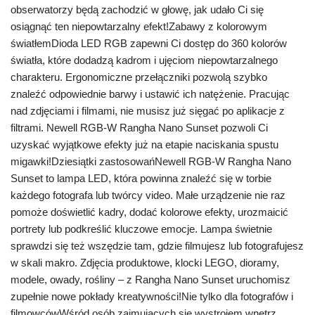
obserwatorzy będą zachodzić w głowę, jak udało Ci się
osiągnąć ten niepowtarzalny efekt!Zabawy z kolorowym
światłemDioda LED RGB zapewni Ci dostęp do 360 kolorów
światła, które dodadzą kadrom i ujęciom niepowtarzalnego
charakteru. Ergonomiczne przełączniki pozwolą szybko
znaleźć odpowiednie barwy i ustawić ich natężenie. Pracując
nad zdjęciami i filmami, nie musisz już sięgać po aplikacje z
filtrami. Newell RGB-W Rangha Nano Sunset pozwoli Ci
uzyskać wyjątkowe efekty już na etapie naciskania spustu
migawki!Dziesiątki zastosowańNewell RGB-W Rangha Nano
Sunset to lampa LED, która powinna znaleźć się w torbie
każdego fotografa lub twórcy video. Małe urządzenie nie raz
pomoże doświetlić kadry, dodać kolorowe efekty, urozmaicić
portrety lub podkreślić kluczowe emocje. Lampa świetnie
sprawdzi się też wszędzie tam, gdzie filmujesz lub fotografujesz
w skali makro. Zdjęcia produktowe, klocki LEGO, dioramy,
modele, owady, rośliny – z Rangha Nano Sunset uruchomisz
zupełnie nowe pokłady kreatywności!Nie tylko dla fotografów i
filmowcówWśród osób zajmujących się wystrojem wnętrz