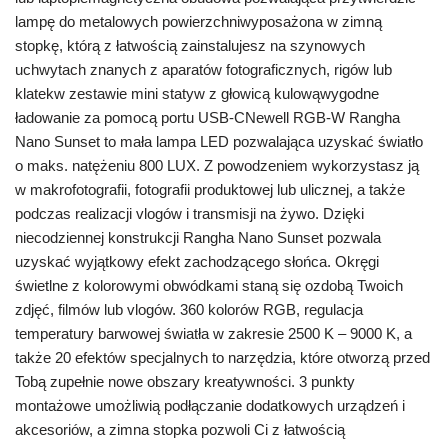
lampę do metalowych powierzchniwyposażona w zimną
stopkę, którą z łatwością zainstalujesz na szynowych
uchwytach znanych z aparatów fotograficznych, rigów lub
klatekw zestawie mini statyw z głowicą kulowąwygodne
ładowanie za pomocą portu USB-CNewell RGB-W Rangha
Nano Sunset to mała lampa LED pozwalająca uzyskać światło
o maks. natężeniu 800 LUX. Z powodzeniem wykorzystasz ją
w makrofotografii, fotografii produktowej lub ulicznej, a także
podczas realizacji vlogów i transmisji na żywo. Dzięki
niecodziennej konstrukcji Rangha Nano Sunset pozwala
uzyskać wyjątkowy efekt zachodzącego słońca. Okręgi
świetlne z kolorowymi obwódkami staną się ozdobą Twoich
zdjęć, filmów lub vlogów. 360 kolorów RGB, regulacja
temperatury barwowej światła w zakresie 2500 K – 9000 K, a
także 20 efektów specjalnych to narzędzia, które otworzą przed
Tobą zupełnie nowe obszary kreatywności. 3 punkty
montażowe umożliwią podłączanie dodatkowych urządzeń i
akcesoriów, a zimna stopka pozwoli Ci z łatwością