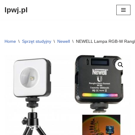
lpwj.pl
Przejdź
do
treści
Home
\
Sprzęt studyjny
\
Newell
\
NEWELL Lampa RGB-W Rangh