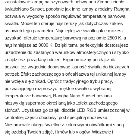
zainstalować lampę na szynowych uchwytach.Zimne i ciepłe
światłoNano Sunset, podobnie jak inne lampy z rodziny Rangha
pozwala w wygodny sposób regulować temperaturę barwową
światła. Model ten oferuje najszerszy jak dotychczas zakres
ustawień tego parametru. Najcieplejsze światło jakie możesz
uzyskać, oferuje temperaturę barwową na poziomie 2500 K, a
najzimniejsze aż 9000 K! Dzięki temu perfekcyjnie dostosujesz
urządzenie do zastanych warunków atmosferycznych i szybko
znajdziesz pożądany odcień. Ergonomiczny przełącznik
pozwoli też wygodnie dopasować jasność światła do bieżących
potrzeb.Efekt zachodzącego słońcaNazwa tej unikalnej lampy
nie wzięła się znikąd. Oprócz tradycyjnego trybu pracy,
pozwalającego rozproszyć miękkie światło o wybranej
temperaturze barwowej, Rangha Nano Sunset posiada
niezwykłą supermoc określaną jako „efekt zachodzącego
słońca”. Uzyskasz go dzięki diodzie LED RGB umieszczonej w
centralnej części obudowy, pod specjalną soczewką.
Niesamowite okręgi świetlne z kolorowymi obwódkami staną
się ozdobą Twoich zdjęć, filmów lub vlogów. Widzowie i