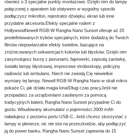
również o 3 specjalne punkty montażowe. Dzięki nim do lampy
połączonej z aparatem lub statywem w wygodny sposób
podłączysz mikrofon, rejestrator dźwięku, ekran lub inne
przydatne akcesoria.Efekty specjalne rodem z
HollywoodNewell RGB-W Rangha Nano Sunset oferuje aż 20
predefiniowanych trybów specjalnych, które dodadzą do Twoich
filmów niepowtarzalne efekty świetlne, bazujące na
zróżnicowanych sekwencjach kolorów lub błysków. Dzięki nim
zasymulujesz burzę z piorunami, fajerwerki, zepsutą żarówkę,
światło lampy błyskowej, imprezowe stroboskopy, policyjny
radiowóz lub ambulans. Niech nie zwiodą Cię niewielkie
wymiary tej lampy. Newell RGB-W Rangha Nano w skali mikro
pokaże Ci, jak działa magia kina!Długi czas pracyJeśli nie
przepadasz za urządzeniami zasilanymi za pomocą
tradycyjnych baterii, Rangha Nano Sunset przypadnie Ci do
gustu. Wbudowany akumulator o pojemności 2000 mAh
naładujesz z poziomu portu USB-C. Jeśli chcesz skorzystać z
lampy w plenerze, nic nie stoi na przeszkodzie, aby podłączyć
ją do power banku. Rangha Nano Sunset zapewnia do 15