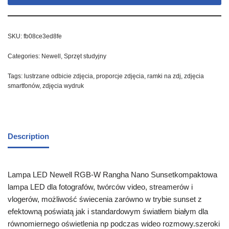
SKU:
fb08ce3ed8fe
Categories:
Newell
,
Sprzęt studyjny
Tags:
lustrzane odbicie zdjęcia
,
proporcje zdjęcia
,
ramki na zdj
,
zdjęcia
smartfonów
,
zdjęcia wydruk
Description
Lampa LED Newell RGB-W Rangha Nano Sunsetkompaktowa
lampa LED dla fotografów, twórców video, streamerów i
vlogerów, możliwość świecenia zarówno w trybie sunset z
efektowną poświatą jak i standardowym światłem białym dla
równomiernego oświetlenia np podczas wideo rozmowy.szeroki