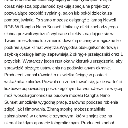
coraz większą popularność zyskują specjalne projektory
pozwalające ozdobić sypialnię, salon lub pokój dziecka za
pomocą światła. To samo możesz osiągnąć z lampą Newell
RGB-W Rangha Nano Sunset! Unikalny efekt zachodzącego
słońca pozwoli wyróżnić wybrane obiekty znajdujące się w
Twoim mieszkaniu lub zmienić dowolną ścianę w magiczne tło
podkreślające klimat wnętrza.Wygodna obsługaKomfortową i
szybką obsługę lampy zapewniają 2 okrągłe przełączniki oraz 1
przycisk. Wystarczy jeden rzut oka w kierunku urządzenia, aby
sprawdzić bieżące ustawienia na podświetlanym ekranie.
Producent zadbał również o niewielką ściągę w postaci
wskaźnika kolorów. Pozwala on zorientować się, jakie wartości
liczbowe odpowiadają poszczególnym barwom.Jeszcze więcej
możliwościErgonomiczna budowa modelu Rangha Nano
Sunset umożliwia wygodną pracę, zarówno podczas robienia
zdjęć, jak i filmowania. Zimną stopkę możesz stabilnie
zainstalować w uchwycie szynowym, który znajdziesz na
niemal każdym aparacie fotograficznym. Producent zadbał