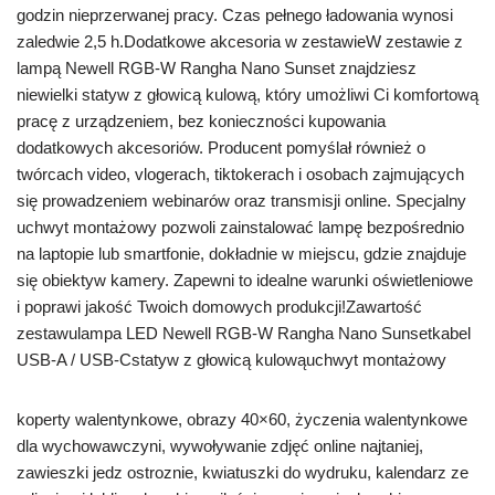
godzin nieprzerwanej pracy. Czas pełnego ładowania wynosi
zaledwie 2,5 h.Dodatkowe akcesoria w zestawieW zestawie z
lampą Newell RGB-W Rangha Nano Sunset znajdziesz
niewielki statyw z głowicą kulową, który umożliwi Ci komfortową
pracę z urządzeniem, bez konieczności kupowania
dodatkowych akcesoriów. Producent pomyślał również o
twórcach video, vlogerach, tiktokerach i osobach zajmujących
się prowadzeniem webinarów oraz transmisji online. Specjalny
uchwyt montażowy pozwoli zainstalować lampę bezpośrednio
na laptopie lub smartfonie, dokładnie w miejscu, gdzie znajduje
się obiektyw kamery. Zapewni to idealne warunki oświetleniowe
i poprawi jakość Twoich domowych produkcji!Zawartość
zestawulampa LED Newell RGB-W Rangha Nano Sunsetkabel
USB-A / USB-Cstatyw z głowicą kulowąuchwyt montażowy
koperty walentynkowe, obrazy 40×60, życzenia walentynkowe
dla wychowawczyni, wywoływanie zdjęć online najtaniej,
zawieszki jedz ostroznie, kwiatuszki do wydruku, kalendarz ze