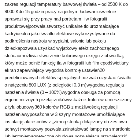
zakres regulacji temperatury barwowej światła – od 2500 K do
9000 Kdo 15 godzin pracy na jednym ładowaniuświetnie
sprawdzi się przy pracy nad portretami i w fotografii
produktowejpozwala stworzyć unikalne tło urozmaicające
kadryidealna jako światło efektowe wykorzystywane do
podkreślenia nastroju w sypialni, salonie lub pokoju
dzieckapozwala uzyskać wyjątkowy efekt zachodzącego
słońcaumożliwia stworzenie kolorowego okręgu z obwódką,
który może pełnić funkcję tła w fotografii lub filmiepodświetlany
ekran zapewniający wygodną kontrolę ustawień20
predefiniowanych efektów specjalnychpozwala uzyskać światło
o natężeniu 800 LUX (z odległości 0,3 m)wygodna regulacja
natężenia światła (0 – 100%)wygodna obsługa za pomocą
ergonomicznych przełącznikówwskaźnik kolorów umieszczony
z tyłu obudowy360 kolorów RGB z możliwością regulacji
natężeniawyposażona w 3 szyny montażowe umożliwiające
instalację akcesoriów z „zimną stopką”dołączony do zestawu
uchwyt montażowy pozwala zainstalować lampę na smartfonie
lub laptopiemagnetyczna obudowa pozwalająca przytwierdzić