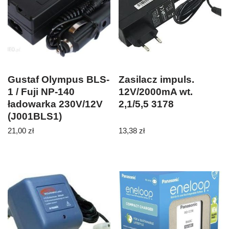
Gustaf Olympus BLS-
Zasilacz impuls.
1 / Fuji NP-140
12V/2000mA wt.
ładowarka 230V/12V
2,1/5,5 3178
(J001BLS1)
21,00
zł
13,38
zł