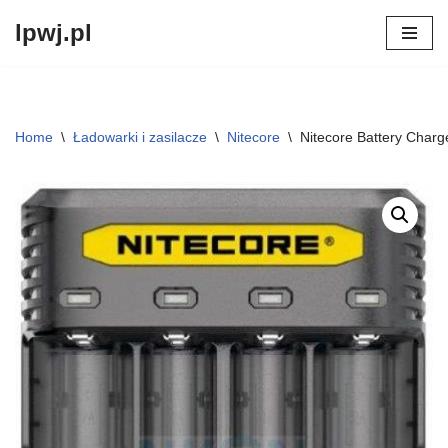
lpwj.pl
Przejdź
do
treści
Home
\
Ładowarki i zasilacze
\
Nitecore
\
Nitecore Battery Charg