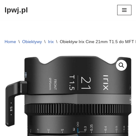
lpwj.pl
Przejdź
do
treści
Home
\
Obiektywy
\
Irix
\
Obiektyw Irix Cine 21mm T1.5 do MFT 