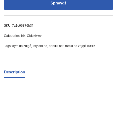
Sprawdź
SKU:
7a1c66876b3f
Categories:
Irix
,
Obiektywy
Tags:
dym do zdjęć
,
foty online
,
odbitki net
,
ramki do zdjęć 10x15
Description