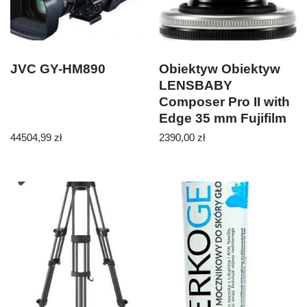
JVC GY-HM890
Obiektyw Obiektyw
LENSBABY
Composer Pro II with
Edge 35 mm Fujifilm
X
44504,99
zł
2390,00
zł