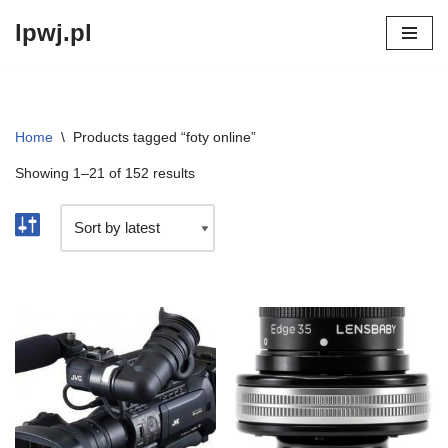
lpwj.pl
Przejdź
do
treści
Home
\
Products tagged “foty online”
Showing 1–21 of 152 results