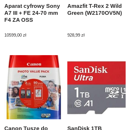
Aparat cyfrowy Sony
Amazfit T-Rex 2 Wild
A7 III + FE 24-70 mm
Green (W2170OV5N)
F4 ZA OSS
10599,00
zł
928,99
zł
Canon Tusze do
SanDisk 1TB