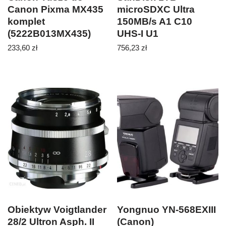
Canon Pixma MX435
microSDXC Ultra
komplet
150MB/s A1 C10
(5222B013MX435)
UHS-I U1
(SDSQUAC1T00GN6MA
233,60
zł
756,23
zł
Obiektyw Voigtlander
Yongnuo YN-568EXIII
28/2 Ultron Asph. II
(Canon)