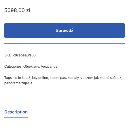
5098,00
zł
Sprawdź
SKU:
c9cebea3fe58
Categories:
Obiektywy
,
Voigtlander
Tags:
co to kolaż
,
foty online
,
inpost paczkomaty rzeszów
,
jak zrobić softbox
,
panorama zdjęcie
Description