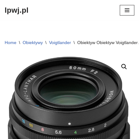
lpwj.pl
Przejdź
do
treści
Home
\
Obiektywy
\
Voigtlander
\
Obiektyw Obiektyw Voigtlander