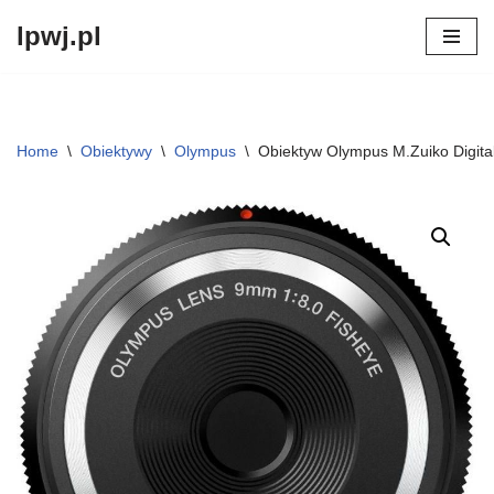
lpwj.pl
Przejdź
do
treści
Home
\
Obiektywy
\
Olympus
\
Obiektyw Olympus M.Zuiko Digita