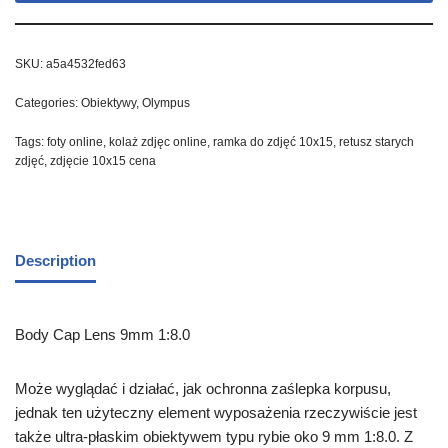
SKU:
a5a4532fed63
Categories:
Obiektywy
,
Olympus
Tags:
foty online
,
kolaż zdjęc online
,
ramka do zdjęć 10x15
,
retusz starych
zdjęć
,
zdjęcie 10x15 cena
Description
Body Cap Lens 9mm 1:8.0
Może wyglądać i działać, jak ochronna zaślepka korpusu,
jednak ten użyteczny element wyposażenia rzeczywiście jest
także ultra-płaskim obiektywem typu rybie oko 9 mm 1:8.0. Z