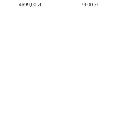
Obiektyw Marki
4699,00
zł
79,00
zł
11 Sztuk
(SKU0800)