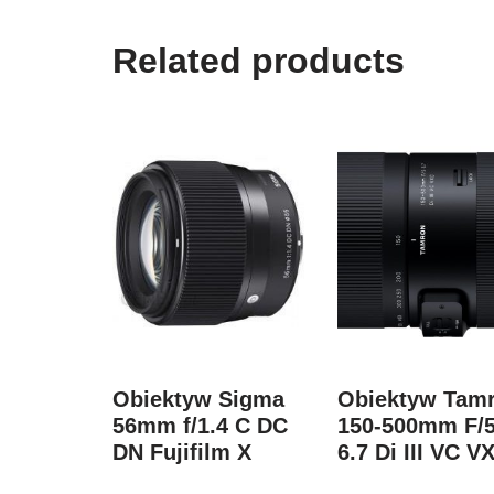
Related products
Obiektyw Sigma
Obiektyw Tam
56mm f/1.4 C DC
150-500mm F/5
DN Fujifilm X
6.7 Di III VC V