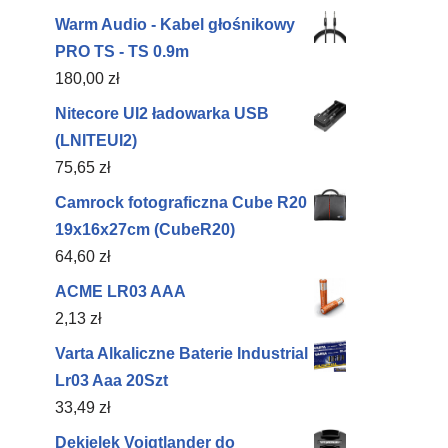
Warm Audio - Kabel głośnikowy
PRO TS - TS 0.9m‌
180,00
zł
Nitecore UI2 ładowarka USB
(LNITEUI2)
75,65
zł
Camrock fotograficzna Cube R20
19x16x27cm (CubeR20)
64,60
zł
ACME LR03 AAA
2,13
zł
Varta Alkaliczne Baterie Industrial
Lr03 Aaa 20Szt
33,49
zł
Dekielek Voigtlander do