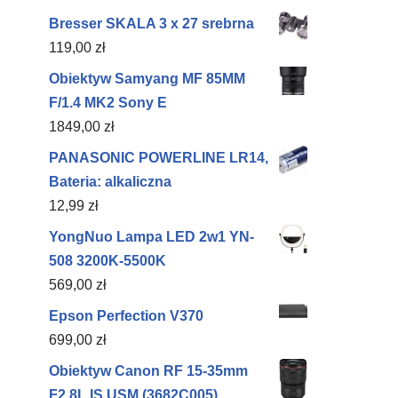
Bresser SKALA 3 x 27 srebrna
119,00
zł
Obiektyw Samyang MF 85MM
F/1.4 MK2 Sony E
1849,00
zł
PANASONIC POWERLINE LR14,
Bateria: alkaliczna
12,99
zł
YongNuo Lampa LED 2w1 YN-
508 3200K-5500K
569,00
zł
Epson Perfection V370
699,00
zł
Obiektyw Canon RF 15-35mm
F2.8L IS USM (3682C005)