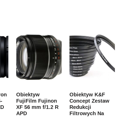
ron
Obiektyw
Obiektyw K&F
-
FujiFilm Fujinon
Concept Zestaw
XD
XF 56 mm f/1.2 R
Redukcji
APD
Filtrowych Na