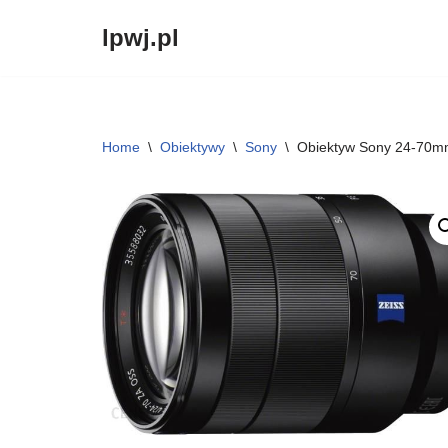
lpwj.pl
Przejdź
do
treści
Home
\
Obiektywy
\
Sony
\
Obiektyw Sony 24-70m