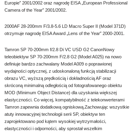
Europie” 2001/2002 oraz nagrodę EISA „European Professional
Camera of the Year” 2001/2002.
2000AF 28-200mm F/3.8-5.6 LD Macro Super II (Model 371D)
otrzymuje nagrodę EISA Award „Lens of the Year” 2000-2001.
Tamron SP 70-200mm f/2.8 Di VC USD G2 CanonNowy
teleobiektyw SP 70-200mm F/2.8 G2 (Model A025) na nowo
definiuje bardzo zachwalany Model A009 o poprawionej
wydajności optycznej, z udoskonaloną funkcją stabilizacji
obrazu VC, wyższą prędkością i dokładnością AF oraz
skróconą minimalną odległością od fotografowanego obiektu
MOD (Minimum Object Distance) dla uzyskania większej
elastyczności. Co więcej, kompatybilność z telekonwerterami
Tamron zapewnia dodatkową ogniskową.Zachowując wszystkie
atuty innowacyjnej technologii serii SP, obiektyw ten
zaprojektowano pod kątem wysokiej wytrzymałości,
elastyczności i odporności, aby sprostał wszelkim