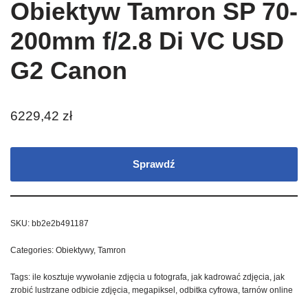
Obiektyw Tamron SP 70-
200mm f/2.8 Di VC USD
G2 Canon
6229,42
zł
Sprawdź
SKU:
bb2e2b491187
Categories:
Obiektywy
,
Tamron
Tags:
ile kosztuje wywołanie zdjęcia u fotografa
,
jak kadrować zdjęcia
,
jak
zrobić lustrzane odbicie zdjęcia
,
megapiksel
,
odbitka cyfrowa
,
tarnów online