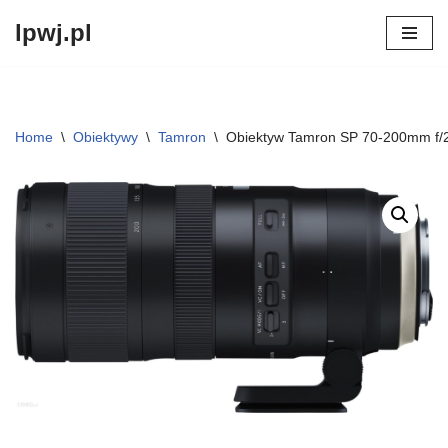
lpwj.pl
Przejdź
do
treści
Home
\
Obiektywy
\
Tamron
\
Obiektyw Tamron SP 70-200mm f/