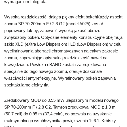
wymaganiom fotografa.
Wysoka rozdzielczość, dająca piękny efekt bokehKażdy aspekt
zoomu SP 70-200mm F / 2.8 G2 (model A025) został
poprawiony tak by, zapewnić wysoką jakość obrazu i
zwiększony bokeh. Optyczne elementy konstrukcyjne obejmują
szkło XLD (eXtra Low Dispersion) i LD (Low Dispersion) w celu
wyeliminowania aberracji chromatycznych na całym zakresie
zoomu, zapewniając optymalną rozdzielczość nawet na
krawędziach. Powłoka eBAND została zaprojektowana
specjalnie do tego nowego zoomu, oferuje doskonałe
właściwości antyrefleksyjne. Wyrafinowany bokeh zapewnia
spektakularne efekty tła.
Zredukowany MOD do 0,95 mW ulepszonym modelu nowego
SP 70-200mm F / 2,8 G2, Tamron zredukował MOD z 1,3 m
(50,7 cali) do 0,95 m (37,4 cala), co pozwala na uzyskanie
maksymalnego współczynnika powiększenia 1: 6.1. Krótszy