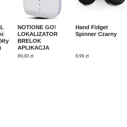
XL
NOTIONE GO!
Hand Fidget
ki
LOKALIZATOR
Spinner Czarny
ółty
BRELOK
)
APLIKACJA
BIAŁY
89,00
zł
9,99
zł