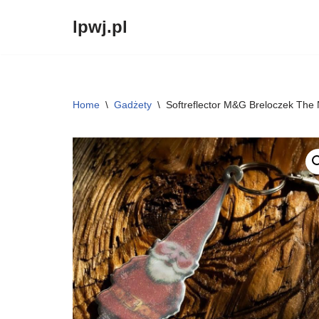
lpwj.pl
Przejdź
do
treści
Home
\
Gadżety
\
Softreflector M&G Breloczek The N