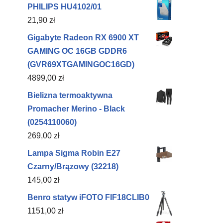
PHILIPS HU4102/01
21,90
zł
Gigabyte Radeon RX 6900 XT
GAMING OC 16GB GDDR6
(GVR69XTGAMINGOC16GD)
4899,00
zł
Bielizna termoaktywna
Promacher Merino - Black
(0254110060)
269,00
zł
Lampa Sigma Robin E27
Czarny/Brązowy (32218)
145,00
zł
Benro statyw iFOTO FIF18CLIB0
1151,00
zł