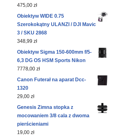
475,00
zł
Obiektyw WIDE 0.75
Szerokokątny ULANZI / DJI Mavic
3 / SKU 2868
348,99
zł
Obiektyw Sigma 150-600mm f/5-
6,3 DG OS HSM Sports Nikon
7778,00
zł
Canon Futerał na aparat Dcc-
1320
29,00
zł
Genesis Zimna stopka z
mocowaniem 3/8 cala z dwoma
pierścieniami
19,00
zł