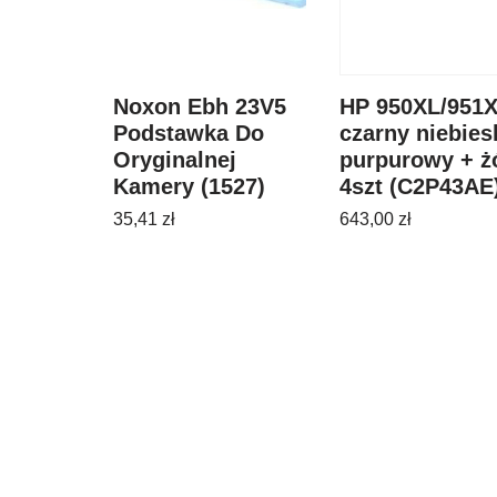
Noxon Ebh 23V5
HP 950XL/951
Podstawka Do
czarny niebies
Oryginalnej
purpurowy + ż
Kamery (1527)
4szt (C2P43AE
35,41
zł
643,00
zł