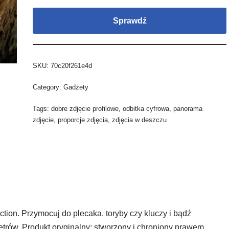
Sprawdź
SKU:
70c20f261e4d
Category:
Gadżety
Tags:
dobre zdjęcie profilowe
,
odbitka cyfrowa
,
panorama
zdjęcie
,
proporcje zdjęcia
,
zdjęcia w deszczu
ion. Przymocuj do plecaka, toryby czy kluczy i bądź
trów. Produkt oryginalny: stworzony i chroniony prawem