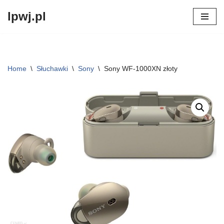
lpwj.pl
Przejdź
do
treści
Home
\
Słuchawki
\
Sony
\
Sony WF-1000XN złoty