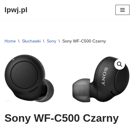
lpwj.pl
Przejdź
do
treści
Home
\
Słuchawki
\
Sony
\
Sony WF-C500 Czarny
Sony WF-C500 Czarny