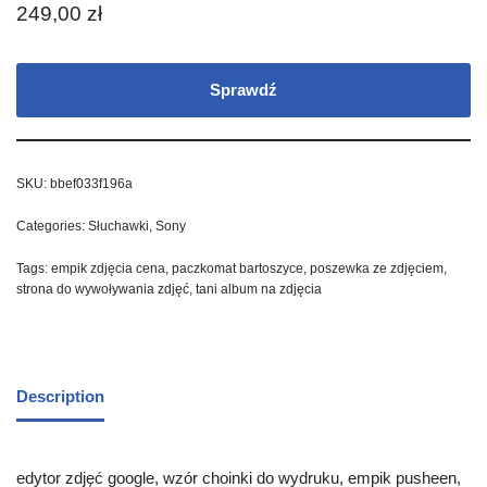
249,00
zł
Sprawdź
SKU:
bbef033f196a
Categories:
Słuchawki
,
Sony
Tags:
empik zdjęcia cena
,
paczkomat bartoszyce
,
poszewka ze zdjęciem
,
strona do wywoływania zdjęć
,
tani album na zdjęcia
Description
edytor zdjęć google, wzór choinki do wydruku, empik pusheen,