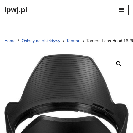
lpwj.pl
Przejdź
do
treści
Home
\
Osłony na obiektywy
\
Tamron
\
Tamron Lens Hood 16-3