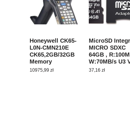
Honeywell CK65-
MicroSD Integr
L0N-CMN210E
MICRO SDXC
CK65,2GB/32GB
64GB , R:100M
Memory
W:70MB/s U3 
(CK65L0NCMN210E)
10975,99
zł
37,16
zł