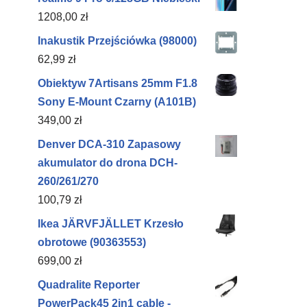
1208,00
zł
Inakustik Przejściówka (98000)
62,99
zł
Obiektyw 7Artisans 25mm F1.8
Sony E-Mount Czarny (A101B)
349,00
zł
Denver DCA-310 Zapasowy
akumulator do drona DCH-
260/261/270
100,79
zł
Ikea JÄRVFJÄLLET Krzesło
obrotowe (90363553)
699,00
zł
Quadralite Reporter
PowerPack45 2in1 cable -