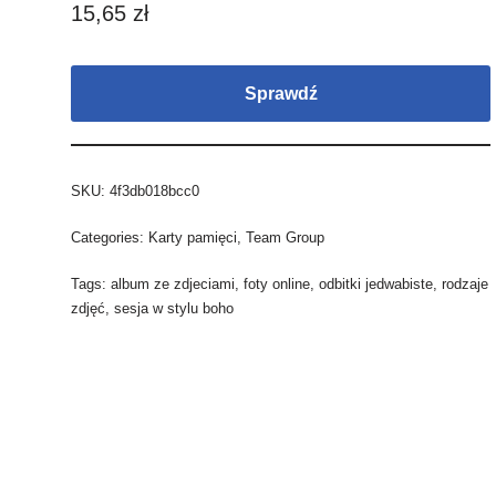
15,65
zł
Sprawdź
SKU:
4f3db018bcc0
Categories:
Karty pamięci
,
Team Group
Tags:
album ze zdjeciami
,
foty online
,
odbitki jedwabiste
,
rodzaje
zdjęć
,
sesja w stylu boho