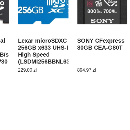
al
Lexar microSDXC
SONY CFexpress
256GB x633 UHS-I
80GB CEA-G80T
B/s
High Speed
V30
(LSDMI256BBNL633A)
229,00
zł
894,97
zł