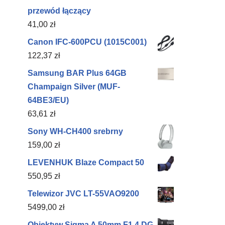
przewód łączący
41,00
zł
Canon IFC-600PCU (1015C001)
122,37
zł
Samsung BAR Plus 64GB
Champaign Silver (MUF-
64BE3/EU)
63,61
zł
Sony WH-CH400 srebrny
159,00
zł
LEVENHUK Blaze Compact 50
550,95
zł
Telewizor JVC LT-55VAO9200
5499,00
zł
Obiektyw Sigma A 50mm F1.4 DG