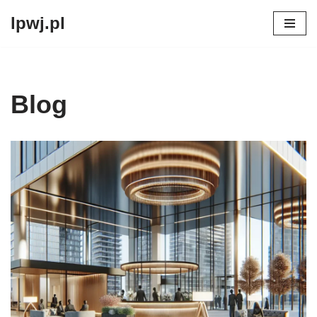
lpwj.pl
Przejdź
do
treści
Blog