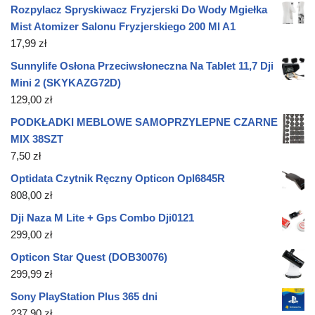
Rozpylacz Spryskiwacz Fryzjerski Do Wody Mgiełka
Mist Atomizer Salonu Fryzjerskiego 200 Ml A1
17,99
zł
Sunnylife Osłona Przeciwsłoneczna Na Tablet 11,7 Dji
Mini 2 (SKYKAZG72D)
129,00
zł
PODKŁADKI MEBLOWE SAMOPRZYLEPNE CZARNE
MIX 38SZT
7,50
zł
Optidata Czytnik Ręczny Opticon Opl6845R
808,00
zł
Dji Naza M Lite + Gps Combo Dji0121
299,00
zł
Opticon Star Quest (DOB30076)
299,99
zł
Sony PlayStation Plus 365 dni
237,90
zł