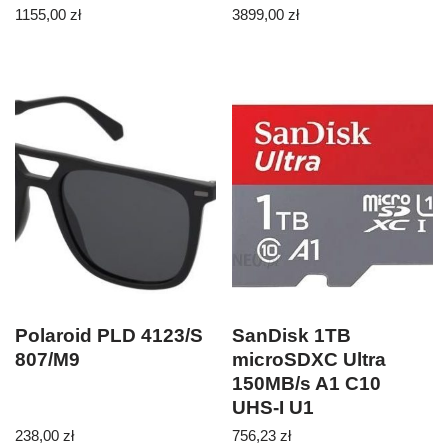
1155,00
zł
3899,00
zł
Polaroid PLD 4123/S
SanDisk 1TB
807/M9
microSDXC Ultra
150MB/s A1 C10
UHS-I U1
(SDSQUAC1T00GN6MA
238,00
zł
756,23
zł