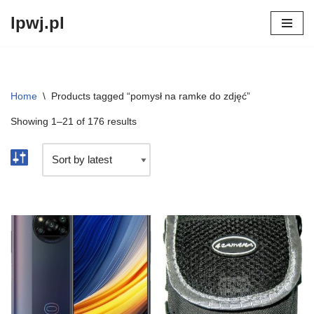
lpwj.pl
Przejdź
do
treści
Home
\
Products tagged “pomysł na ramke do zdjęć”
Showing 1–21 of 176 results