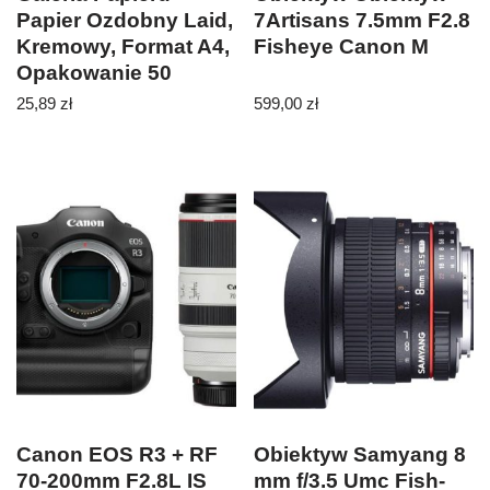
Papier Ozdobny Laid,
7Artisans 7.5mm F2.8
Kremowy, Format A4,
Fisheye Canon M
Opakowanie 50
Arkuszy
25,89
zł
599,00
zł
Canon EOS R3 + RF
Obiektyw Samyang 8
70-200mm F2.8L IS
mm f/3.5 Umc Fish-