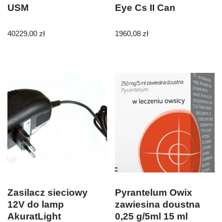
USM
Eye Cs II Can
40229,00
zł
1960,08
zł
Zasilacz sieciowy
Pyrantelum Owix
12V do lamp
zawiesina doustna
AkuratLight
0,25 g/5ml 15 ml