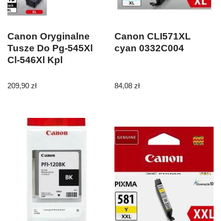
Canon Oryginalne
Canon CLI571XL
Tusze Do Pg-545Xl
cyan 0332C004
Cl-546Xl Kpl
209,90
zł
84,08
zł