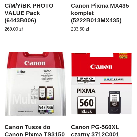
C/M/Y/BK PHOTO
Canon Pixma MX435
VALUE Pack
komplet
(6443B006)
(5222B013MX435)
269,00
zł
233,60
zł
Canon Tusze do
Canon PG-560XL
Canon Pixma TS3150
czarny 3712C001