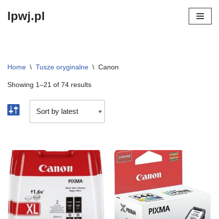
lpwj.pl
Przejdź
do
treści
Home
\
Tusze oryginalne
\
Canon
Showing 1–21 of 74 results