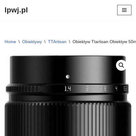
lpwj.pl
Przejdź
do
treści
Home
\
Obiektywy
\
TTArtisan
\
Obiektyw Ttartisan Obiektyw 5